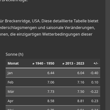
Breckenridge, USA. Diese detaillierte Tabelle bietet
iederschlagsmengen und saisonale Veränderungen,
Ihnen, die einzigartigen Wetterbedingungen dieser
Sonne (h)
Monat
⌀ 1940 - 1950
⌀ 2013 - 2023
+/-
Jan
6.44
6.04
-0.40
Feb
7.06
7.16
0.10
Mär
7.73
7.50
-0.22
Apr
8.58
8.81
0.23