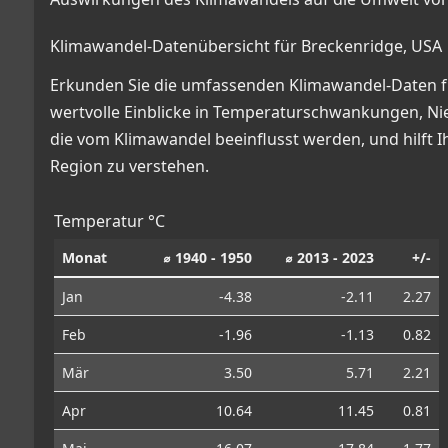
Klimawandel-Datenübersicht für Breckenridge, USA
Erkunden Sie die umfassenden Klimawandel-Daten für 
wertvolle Einblicke in Temperaturschwankungen, N
die vom Klimawandel beeinflusst werden, und hilft 
Region zu verstehen.
Temperatur °C
Monat
⌀ 1940 - 1950
⌀ 2013 - 2023
+/-
Jan
-4.38
-2.11
2.27
Feb
-1.96
-1.13
0.82
Mär
3.50
5.71
2.21
Apr
10.64
11.45
0.81