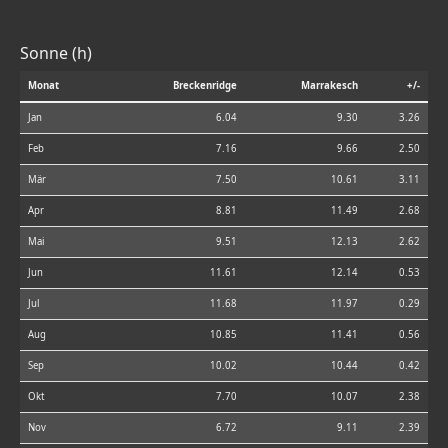
Sonne (h)
Monat
Breckenridge
Marrakesch
+/-
Jan
6.04
9.30
3.26
Feb
7.16
9.66
2.50
Mär
7.50
10.61
3.11
Apr
8.81
11.49
2.68
Mai
9.51
12.13
2.62
Jun
11.61
12.14
0.53
Jul
11.68
11.97
0.29
Aug
10.85
11.41
0.56
Sep
10.02
10.44
0.42
Okt
7.70
10.07
2.38
Nov
6.72
9.11
2.39