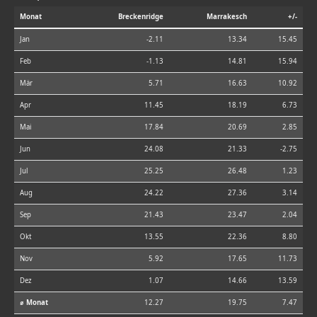
Monat
Breckenridge
Marrakesch
+/-
Jan
-2.11
13.34
15.45
Feb
-1.13
14.81
15.94
Mär
5.71
16.63
10.92
Apr
11.45
18.19
6.73
Mai
17.84
20.69
2.85
Jun
24.08
21.33
-2.75
Jul
25.25
26.48
1.23
Aug
24.22
27.36
3.14
Sep
21.43
23.47
2.04
Okt
13.55
22.36
8.80
Nov
5.92
17.65
11.73
Dez
1.07
14.66
13.59
⌀ Monat
12.27
19.75
7.47