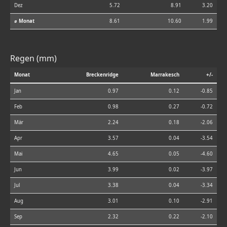
Dez
5.72
8.91
3.20
⌀ Monat
8.61
10.60
1.99
Regen (mm)
Monat
Breckenridge
Marrakesch
+/-
Jan
0.97
0.12
-0.85
Feb
0.98
0.27
-0.72
Mär
2.24
0.18
-2.06
Apr
3.57
0.04
-3.54
Mai
4.65
0.05
-4.60
Jun
3.99
0.02
-3.97
Jul
3.38
0.04
-3.34
Aug
3.01
0.10
-2.91
Sep
2.32
0.22
-2.10