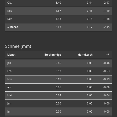
Okt
3.40
0.44
-2.97
Nov
1.67
0.48
-1.19
Dez
1.33
0.15
-1.18
⌀ Monat
2.63
0.17
-2.45
Schnee (mm)
Monat
Breckenridge
Marrakesch
+/-
Jan
0.46
0.00
-0.46
Feb
0.53
0.00
-0.53
Mär
0.19
0.00
-0.19
Apr
0.06
0.00
-0.06
Mai
0.04
0.00
-0.04
Jun
0.00
0.00
0.00
Jul
0.00
0.00
0.00