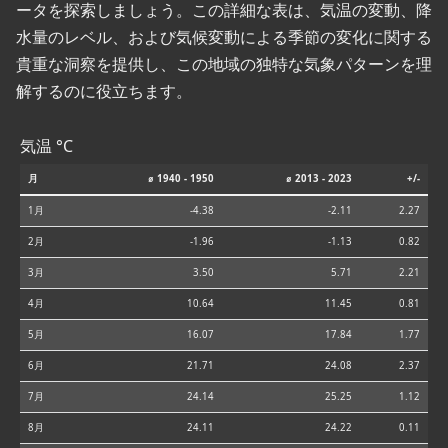
ータを探索しましょう。この詳細な表は、気温の変動、降
水量のレベル、および気候変動による季節の変化に関する
貴重な洞察を提供し、この地域の独特な気象パターンを理
解するのに役立ちます。
気温 °C
月
⌀ 1940 - 1950
⌀ 2013 - 2023
+/-
1月
-4.38
-2.11
2.27
2月
-1.96
-1.13
0.82
3月
3.50
5.71
2.21
4月
10.64
11.45
0.81
5月
16.07
17.84
1.77
6月
21.71
24.08
2.37
7月
24.14
25.25
1.12
8月
24.11
24.22
0.11