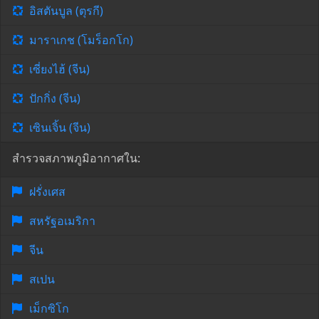
อิสตันบูล (ตุรกี)
มาราเกช (โมร็อกโก)
เซี่ยงไฮ้ (จีน)
ปักกิ่ง (จีน)
เซินเจิ้น (จีน)
สำรวจสภาพภูมิอากาศใน:
ฝรั่งเศส
สหรัฐอเมริกา
จีน
สเปน
เม็กซิโก