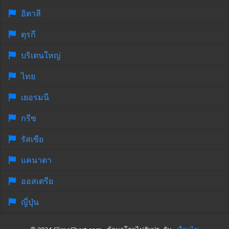
อิตาลี
ตุรกี
บริเตนใหญ่
ไทย
เยอรมนี
กรีซ
รัสเซีย
แคนาดา
ออสเตรีย
ญี่ปุ่น