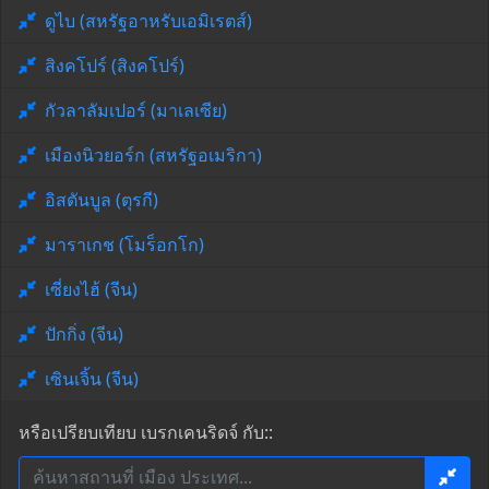
ดูไบ (สหรัฐอาหรับเอมิเรตส์)
สิงคโปร์ (สิงคโปร์)
กัวลาลัมเปอร์ (มาเลเซีย)
เมืองนิวยอร์ก (สหรัฐอเมริกา)
อิสตันบูล (ตุรกี)
มาราเกช (โมร็อกโก)
เซี่ยงไฮ้ (จีน)
ปักกิ่ง (จีน)
เซินเจิ้น (จีน)
หรือเปรียบเทียบ เบรกเคนริดจ์ กับ::