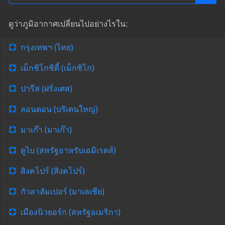
ดูว่าภูมิอากาศเปลี่ยนไปอย่างไรใน:
กรุงเทพฯ (ไทย)
เม็กซิโกซิตี้ (เม็กซิโก)
ปารีส (ฝรั่งเศส)
ลอนดอน (บริเตนใหญ่)
มาเก๊า (มาเก๊า)
ดูไบ (สหรัฐอาหรับเอมิเรตส์)
สิงคโปร์ (สิงคโปร์)
กัวลาลัมเปอร์ (มาเลเซีย)
เมืองนิวยอร์ก (สหรัฐอเมริกา)