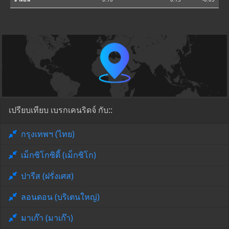
เปรียบเทียบ เบรกเคนริดจ์ กับ::
กรุงเทพฯ (ไทย)
เม็กซิโกซิตี้ (เม็กซิโก)
ปารีส (ฝรั่งเศส)
ลอนดอน (บริเตนใหญ่)
มาเก๊า (มาเก๊า)