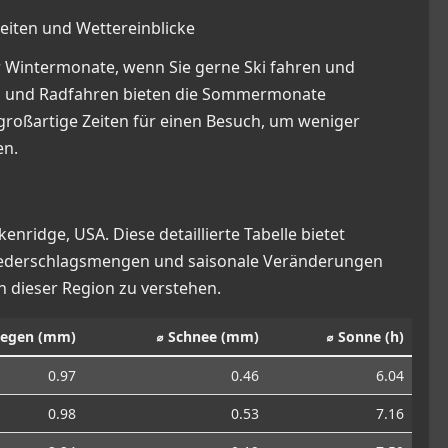
zeiten und Wettereinblicke
er Wintermonate, wenn Sie gerne Ski fahren und
n und Radfahren bieten die Sommermonate
großartige Zeiten für einen Besuch, um weniger
en.
nridge, USA. Diese detaillierte Tabelle bietet
Niederschlagsmengen und saisonale Veränderungen
n dieser Region zu verstehen.
Regen (mm)
⌀ Schnee (mm)
⌀ Sonne (h)
0.97
0.46
6.04
0.98
0.53
7.16