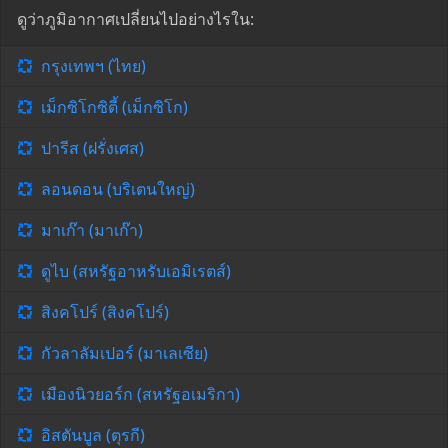
ดูว่าภูมิอากาศเปลี่ยนไปอย่างไรใน:
กรุงเทพฯ (ไทย)
เม็กซิโกซิตี้ (เม็กซิโก)
ปารีส (ฝรั่งเศส)
ลอนดอน (บริเตนใหญ่)
มาเก๊า (มาเก๊า)
ดูไบ (สหรัฐอาหรับเอมิเรตส์)
สิงคโปร์ (สิงคโปร์)
กัวลาลัมเปอร์ (มาเลเซีย)
เมืองนิวยอร์ก (สหรัฐอเมริกา)
อิสตันบูล (ตุรกี)