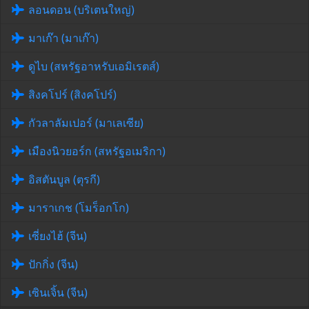
ลอนดอน (บริเตนใหญ่)
มาเก๊า (มาเก๊า)
ดูไบ (สหรัฐอาหรับเอมิเรตส์)
สิงคโปร์ (สิงคโปร์)
กัวลาลัมเปอร์ (มาเลเซีย)
เมืองนิวยอร์ก (สหรัฐอเมริกา)
อิสตันบูล (ตุรกี)
มาราเกช (โมร็อกโก)
เซี่ยงไฮ้ (จีน)
ปักกิ่ง (จีน)
เซินเจิ้น (จีน)