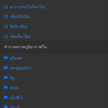
มาราเกช (โมร็อกโก)
เซี่ยงไฮ้ (จีน)
ปักกิ่ง (จีน)
เซินเจิ้น (จีน)
สำรวจสภาพภูมิอากาศใน:
ฝรั่งเศส
สหรัฐอเมริกา
จีน
สเปน
เม็กซิโก
อิตาลี