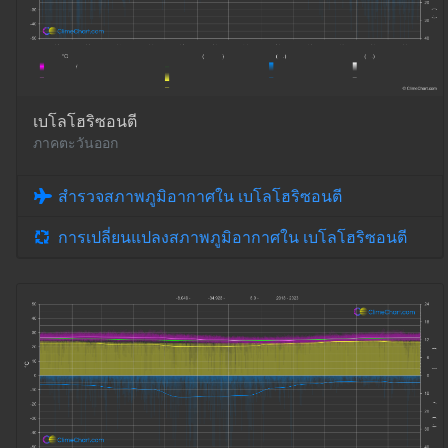
เบโลโฮริซอนตี
ภาคตะวันออก
สำรวจสภาพภูมิอากาศใน เบโลโฮริซอนตี
การเปลี่ยนแปลงสภาพภูมิอากาศใน เบโลโฮริซอนตี