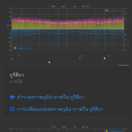
กูรีตีบา
ภาคใต้
สำรวจสภาพภูมิอากาศใน กูรีตีบา
การเปลี่ยนแปลงสภาพภูมิอากาศใน กูรีตีบา