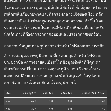
แห้งซึ่งมักจะเริ่มตั้งแต่เดือนสิงหาคมถึงธันวาคม ช่วงเวลานี้มี
วันที่มีแสงแดดและอุณหภูมิที่เป็นที่พอใจดี ที่ดีที่สุดสำหรับการ
เพลิดเพลินกับชายหาดและกิจกรรมกลางแจ้งของเมือง หลีก
เลี่ยงการเยือนในช่วงฤดูฝนหากคุณชอบอากาศแห้งขึ้น โดย
รวมแล้วฟอร์ตาเลซาเป็นสถานที่ท่องเที่ยวที่ยอดเยี่ยมสำหรับ
นักเดินทางที่ต้องการอากาศอบอุ่นและบรรยากาศเขตร้อน
ภาพรวมข้อมูลสภาพภูมิอากาศสำหรับ โฟร์ตาเลซา, บราซิล
สำรวจข้อมูลสภาพภูมิอากาศที่ครอบคลุมสำหรับ โฟร์ตาเล
ซา, บราซิล ตารางรายละเอียดนี้ให้ข้อมูลเชิงลึกที่มีคุณค่า
เกี่ยวกับการเปลี่ยนแปลงของอุณหภูมิ ระดับปริมาณน้ำฝน
และการเปลี่ยนแปลงตามฤดูกาล ช่วยให้คุณเข้าใจรูปแบบ
สภาพอากาศที่เป็นเอกลักษณ์ของภูมิภาคนี้
เดือน
⌀ อุณหภูมิ °C
⌀ ฝน (มม.)
⌀ หิมะ (มม.)
⌀ แสงอาทิตย์ (ชั่วโมง)
ม.ค.
26.9
3.88
0.00
10.49
ก.พ.
26.7
5.95
0.00
9.99