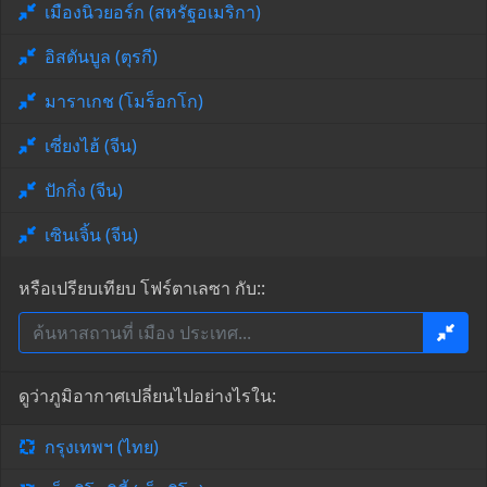
เมืองนิวยอร์ก (สหรัฐอเมริกา)
อิสตันบูล (ตุรกี)
มาราเกช (โมร็อกโก)
เซี่ยงไฮ้ (จีน)
ปักกิ่ง (จีน)
เซินเจิ้น (จีน)
หรือเปรียบเทียบ โฟร์ตาเลซา กับ::
ดูว่าภูมิอากาศเปลี่ยนไปอย่างไรใน:
กรุงเทพฯ (ไทย)