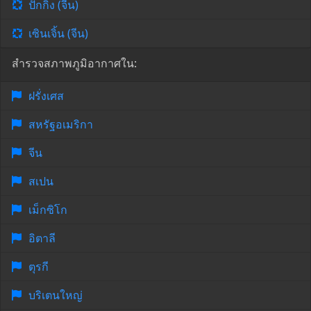
ปักกิ่ง (จีน)
เซินเจิ้น (จีน)
สำรวจสภาพภูมิอากาศใน:
ฝรั่งเศส
สหรัฐอเมริกา
จีน
สเปน
เม็กซิโก
อิตาลี
ตุรกี
บริเตนใหญ่