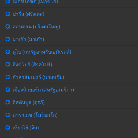
เม็กซิโกซิตี้ (เม็กซิโก)
ปารีส (ฝรั่งเศส)
ลอนดอน (บริเตนใหญ่)
มาเก๊า (มาเก๊า)
ดูไบ (สหรัฐอาหรับเอมิเรตส์)
สิงคโปร์ (สิงคโปร์)
กัวลาลัมเปอร์ (มาเลเซีย)
เมืองนิวยอร์ก (สหรัฐอเมริกา)
อิสตันบูล (ตุรกี)
มาราเกช (โมร็อกโก)
เซี่ยงไฮ้ (จีน)