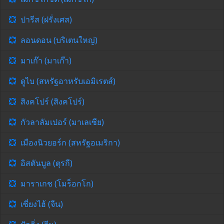
ปารีส (ฝรั่งเศส)
ลอนดอน (บริเตนใหญ่)
มาเก๊า (มาเก๊า)
ดูไบ (สหรัฐอาหรับเอมิเรตส์)
สิงคโปร์ (สิงคโปร์)
กัวลาลัมเปอร์ (มาเลเซีย)
เมืองนิวยอร์ก (สหรัฐอเมริกา)
อิสตันบูล (ตุรกี)
มาราเกช (โมร็อกโก)
เซี่ยงไฮ้ (จีน)