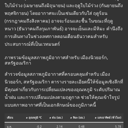
ใบไม้ร่วง (เมษายนถึงมิถุนายน) และฤดูใบไม้ร่วง (กันยายนถึง
พฤศจิกายน) โดยอากาศจะเป็นเช่นเดียวกับใส่ ฤดูร้อน
(กรกฎาคมถึงสิงหาคม) อาจจะร้อนและชื้น ในขณะที่ฤดู
หนาว (ธันวาคมถึงกุมภาพันธ์) อาจจะเย็นและมีหิมะ คำนึงถึง
การเดินทางในช่วงเทศกาลตอนเดือนธันวาคมสำหรับ
ประสบการณ์ที่เป็นเวทมนตร์
ภาพรวมข้อมูลสภาพภูมิอากาศสำหรับ เมืองนิวยอร์ก,
สหรัฐอเมริกา
สำรวจข้อมูลสภาพภูมิอากาศที่ครอบคลุมสำหรับ เมือง
นิวยอร์ก, สหรัฐอเมริกา ตารางรายละเอียดนี้ให้ข้อมูลเชิงลึกที่
มีคุณค่าเกี่ยวกับการเปลี่ยนแปลงของอุณหภูมิ ระดับปริมาณ
น้ำฝน และการเปลี่ยนแปลงตามฤดูกาล ช่วยให้คุณเข้าใจรูป
แบบสภาพอากาศที่เป็นเอกลักษณ์ของภูมิภาคนี้
เดือน
⌀ อุณหภูมิ °C
⌀ ฝน (มม.)
⌀ หิมะ (มม.)
⌀ แสงอาทิตย์ (ชั่วโมง)
ม.ค.
-0.2
2.14
0.48
5.78