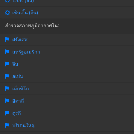
ปักกิ่ง (จีน)
เซินเจิ้น (จีน)
สำรวจสภาพภูมิอากาศใน:
ฝรั่งเศส
สหรัฐอเมริกา
จีน
สเปน
เม็กซิโก
อิตาลี
ตุรกี
บริเตนใหญ่