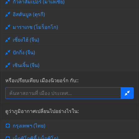
กัวลาลัมเปอร์ (มาเลเซีย)
อิสตันบูล (ตุรกี)
มาราเกช (โมร็อกโก)
เซี่ยงไฮ้ (จีน)
ปักกิ่ง (จีน)
เซินเจิ้น (จีน)
หรือเปรียบเทียบ เมืองนิวยอร์ก กับ::
ดูว่าภูมิอากาศเปลี่ยนไปอย่างไรใน:
กรุงเทพฯ (ไทย)
เม็กซิโกซิตี้ (เม็กซิโก)