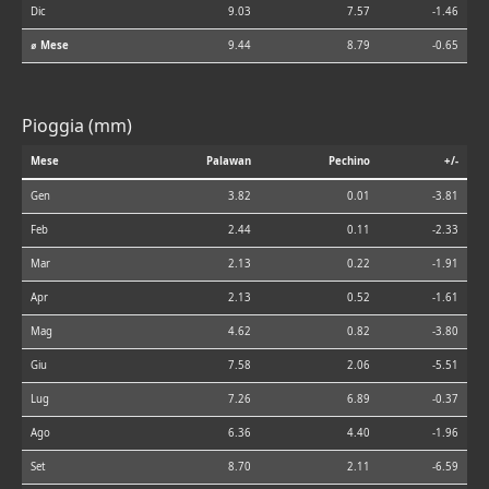
Dic
9.03
7.57
-1.46
⌀ Mese
9.44
8.79
-0.65
Pioggia (mm)
Mese
Palawan
Pechino
+/-
Gen
3.82
0.01
-3.81
Feb
2.44
0.11
-2.33
Mar
2.13
0.22
-1.91
Apr
2.13
0.52
-1.61
Mag
4.62
0.82
-3.80
Giu
7.58
2.06
-5.51
Lug
7.26
6.89
-0.37
Ago
6.36
4.40
-1.96
Set
8.70
2.11
-6.59