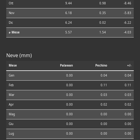
Ott
9.44
0.98
-8.46
Nov
6.18
0.35
-5.83
Dic
6.24
0.02
-6.22
⌀ Mese
5.57
1.54
-4.03
Neve (mm)
Mese
Palawan
Pechino
+/-
Gen
0.00
0.04
0.04
Feb
0.00
0.11
0.11
Mar
0.00
0.03
0.03
Apr
0.00
0.02
0.02
Mag
0.00
0.00
0.00
Giu
0.00
0.00
0.00
Lug
0.00
0.00
0.00