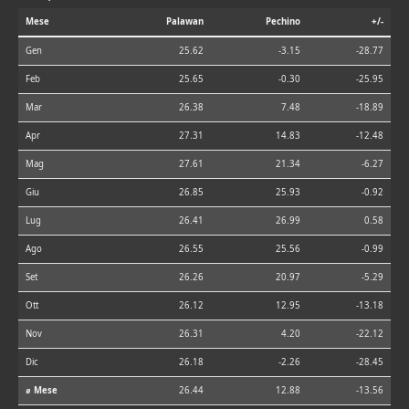
Mese
Palawan
Pechino
+/-
Gen
25.62
-3.15
-28.77
Feb
25.65
-0.30
-25.95
Mar
26.38
7.48
-18.89
Apr
27.31
14.83
-12.48
Mag
27.61
21.34
-6.27
Giu
26.85
25.93
-0.92
Lug
26.41
26.99
0.58
Ago
26.55
25.56
-0.99
Set
26.26
20.97
-5.29
Ott
26.12
12.95
-13.18
Nov
26.31
4.20
-22.12
Dic
26.18
-2.26
-28.45
⌀ Mese
26.44
12.88
-13.56