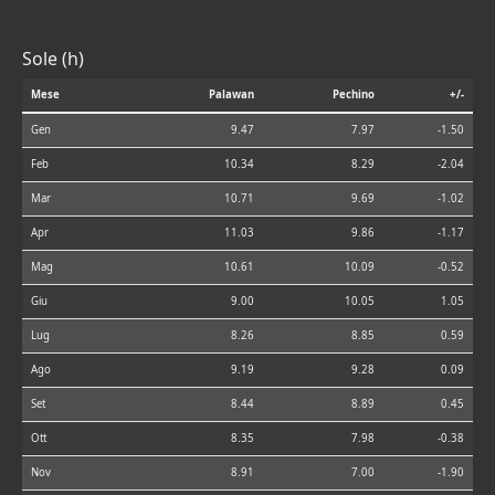
Sole (h)
Mese
Palawan
Pechino
+/-
Gen
9.47
7.97
-1.50
Feb
10.34
8.29
-2.04
Mar
10.71
9.69
-1.02
Apr
11.03
9.86
-1.17
Mag
10.61
10.09
-0.52
Giu
9.00
10.05
1.05
Lug
8.26
8.85
0.59
Ago
9.19
9.28
0.09
Set
8.44
8.89
0.45
Ott
8.35
7.98
-0.38
Nov
8.91
7.00
-1.90