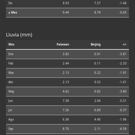
Dic
9.03
7.57
-1.46
⌀ Mes
9.44
8.79
-0.65
Lluvia (mm)
Mes
Palawan
Beijing
+/-
Ene
3.82
0.01
-3.81
Feb
2.44
0.11
-2.33
Mar
2.13
0.22
-1.91
Abr
2.13
0.52
-1.61
May
4.62
0.82
-3.80
Jun
7.58
2.06
-5.51
Jul
7.26
6.89
-0.37
Ago
6.36
4.40
-1.96
Sep
8.70
2.11
-6.59