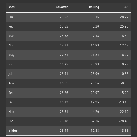
Mes
Palawan
Beijing
+/-
Ene
25.62
-3.15
-28.77
Feb
25.65
-0.30
-25.95
Mar
26.38
7.48
-18.89
Abr
27.31
14.83
-12.48
May
27.61
21.34
-6.27
Jun
26.85
25.93
-0.92
Jul
26.41
26.99
0.58
Ago
26.55
25.56
-0.99
Sep
26.26
20.97
-5.29
Oct
26.12
12.95
-13.18
Nov
26.31
4.20
-22.12
Dic
26.18
-2.26
-28.45
⌀ Mes
26.44
12.88
-13.56