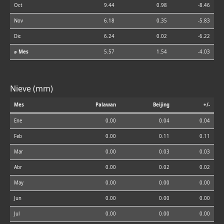
Oct
9.44
0.98
-8.46
Nov
6.18
0.35
-5.83
Dic
6.24
0.02
-6.22
⌀ Mes
5.57
1.54
-4.03
Nieve (mm)
Mes
Palawan
Beijing
+/-
Ene
0.00
0.04
0.04
Feb
0.00
0.11
0.11
Mar
0.00
0.03
0.03
Abr
0.00
0.02
0.02
May
0.00
0.00
0.00
Jun
0.00
0.00
0.00
Jul
0.00
0.00
0.00