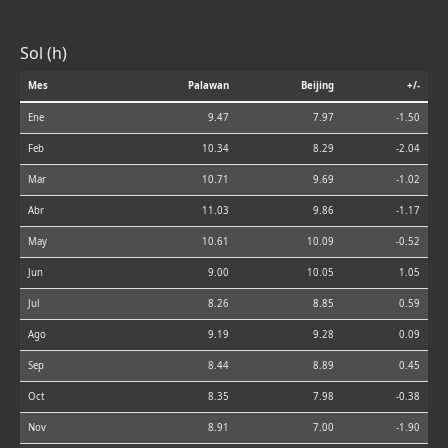
Sol (h)
Mes
Palawan
Beijing
+/-
Ene
9.47
7.97
-1.50
Feb
10.34
8.29
-2.04
Mar
10.71
9.69
-1.02
Abr
11.03
9.86
-1.17
May
10.61
10.09
-0.52
Jun
9.00
10.05
1.05
Jul
8.26
8.85
0.59
Ago
9.19
9.28
0.09
Sep
8.44
8.89
0.45
Oct
8.35
7.98
-0.38
Nov
8.91
7.00
-1.90