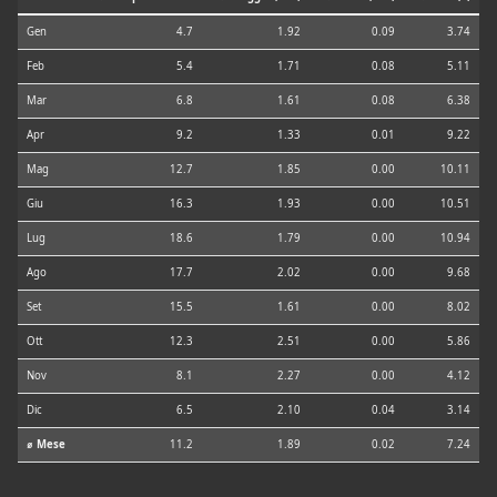
Gen
4.7
1.92
0.09
3.74
Feb
5.4
1.71
0.08
5.11
Mar
6.8
1.61
0.08
6.38
Apr
9.2
1.33
0.01
9.22
Mag
12.7
1.85
0.00
10.11
Giu
16.3
1.93
0.00
10.51
Lug
18.6
1.79
0.00
10.94
Ago
17.7
2.02
0.00
9.68
Set
15.5
1.61
0.00
8.02
Ott
12.3
2.51
0.00
5.86
Nov
8.1
2.27
0.00
4.12
Dic
6.5
2.10
0.04
3.14
⌀ Mese
11.2
1.89
0.02
7.24