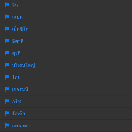
จีน
สเปน
เม็กซิโก
อิตาลี
ตุรกี
บริเตนใหญ่
ไทย
เยอรมนี
กรีซ
รัสเซีย
แคนาดา