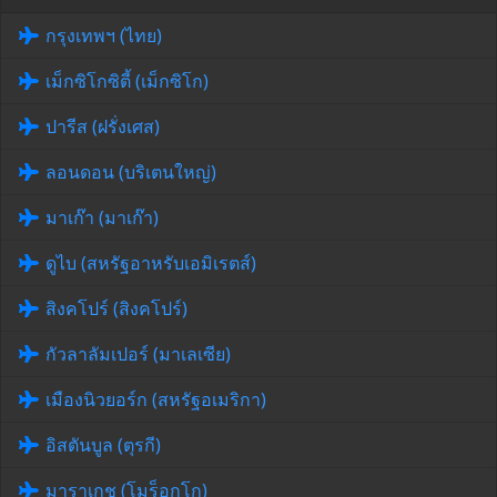
กรุงเทพฯ (ไทย)
เม็กซิโกซิตี้ (เม็กซิโก)
ปารีส (ฝรั่งเศส)
ลอนดอน (บริเตนใหญ่)
มาเก๊า (มาเก๊า)
ดูไบ (สหรัฐอาหรับเอมิเรตส์)
สิงคโปร์ (สิงคโปร์)
กัวลาลัมเปอร์ (มาเลเซีย)
เมืองนิวยอร์ก (สหรัฐอเมริกา)
อิสตันบูล (ตุรกี)
มาราเกช (โมร็อกโก)