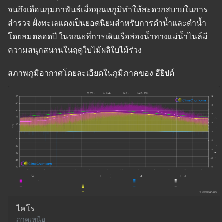
จนถึงเดือนกุมภาพันธ์เมื่ออุณหภูมิทำให้สะดวกสบายในการ
สำรวจ ฝั่งทะเลแดงเป็นยอดนิยมสำหรับการดำน้ำและดำน้ำ
โดยลมตลอดปี ในขณะที่การเดินเรือล่องน้ำทางแม่น้ำไนล์มี
ความสนุกสนานในฤดูใบไม้ผลิใบไม้ร่วง
สภาพภูมิอากาศโดยละเอียดในภูมิภาคของ อียิปต์
ไคโร
ภาคเหนือ