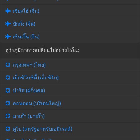
เซี่ยงไฮ้ (จีน)
ปักกิ่ง (จีน)
เซินเจิ้น (จีน)
ดูว่าภูมิอากาศเปลี่ยนไปอย่างไรใน:
กรุงเทพฯ (ไทย)
เม็กซิโกซิตี้ (เม็กซิโก)
ปารีส (ฝรั่งเศส)
ลอนดอน (บริเตนใหญ่)
มาเก๊า (มาเก๊า)
ดูไบ (สหรัฐอาหรับเอมิเรตส์)