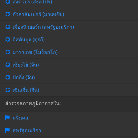
สิงคโปร์ (สิงคโปร์)
กัวลาลัมเปอร์ (มาเลเซีย)
เมืองนิวยอร์ก (สหรัฐอเมริกา)
อิสตันบูล (ตุรกี)
มาราเกช (โมร็อกโก)
เซี่ยงไฮ้ (จีน)
ปักกิ่ง (จีน)
เซินเจิ้น (จีน)
สำรวจสภาพภูมิอากาศใน:
ฝรั่งเศส
สหรัฐอเมริกา