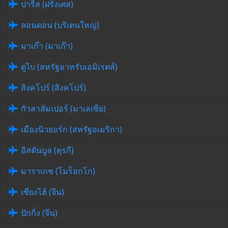
ปารีส (ฝรั่งเศส)
ลอนดอน (บริเตนใหญ่)
มาเก๊า (มาเก๊า)
ดูไบ (สหรัฐอาหรับเอมิเรตส์)
สิงคโปร์ (สิงคโปร์)
กัวลาลัมเปอร์ (มาเลเซีย)
เมืองนิวยอร์ก (สหรัฐอเมริกา)
อิสตันบูล (ตุรกี)
มาราเกช (โมร็อกโก)
เซี่ยงไฮ้ (จีน)
ปักกิ่ง (จีน)