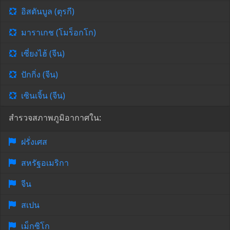
อิสตันบูล (ตุรกี)
มาราเกช (โมร็อกโก)
เซี่ยงไฮ้ (จีน)
ปักกิ่ง (จีน)
เซินเจิ้น (จีน)
สำรวจสภาพภูมิอากาศใน:
ฝรั่งเศส
สหรัฐอเมริกา
จีน
สเปน
เม็กซิโก