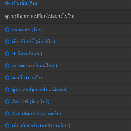
เซินเจิ้น (จีน)
ดูว่าภูมิอากาศเปลี่ยนไปอย่างไรใน:
กรุงเทพฯ (ไทย)
เม็กซิโกซิตี้ (เม็กซิโก)
ปารีส (ฝรั่งเศส)
ลอนดอน (บริเตนใหญ่)
มาเก๊า (มาเก๊า)
ดูไบ (สหรัฐอาหรับเอมิเรตส์)
สิงคโปร์ (สิงคโปร์)
กัวลาลัมเปอร์ (มาเลเซีย)
เมืองนิวยอร์ก (สหรัฐอเมริกา)