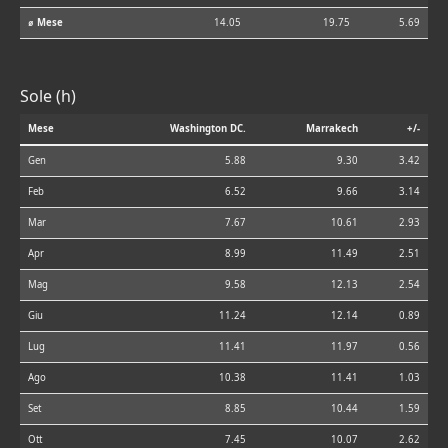
⌀ Mese
14.05
19.75
5.69
Sole (h)
Mese
Washington DC.
Marrakech
+/-
Gen
5.88
9.30
3.42
Feb
6.52
9.66
3.14
Mar
7.67
10.61
2.93
Apr
8.99
11.49
2.51
Mag
9.58
12.13
2.54
Giu
11.24
12.14
0.89
Lug
11.41
11.97
0.56
Ago
10.38
11.41
1.03
Set
8.85
10.44
1.59
Ott
7.45
10.07
2.62