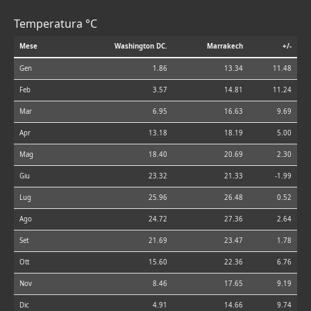
Temperatura °C
Mese
Washington DC.
Marrakech
+/-
Gen
1.86
13.34
11.48
Feb
3.57
14.81
11.24
Mar
6.95
16.63
9.69
Apr
13.18
18.19
5.00
Mag
18.40
20.69
2.30
Giu
23.32
21.33
-1.99
Lug
25.96
26.48
0.52
Ago
24.72
27.36
2.64
Set
21.69
23.47
1.78
Ott
15.60
22.36
6.76
Nov
8.46
17.65
9.19
Dic
4.91
14.66
9.74