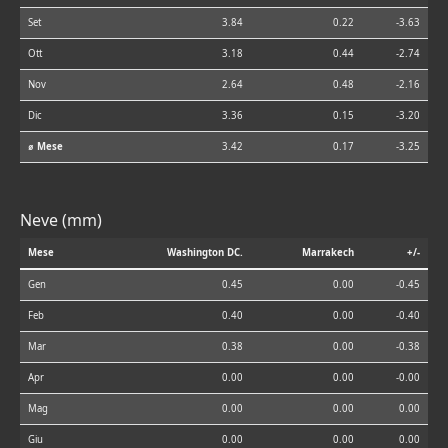
Set
3.84
0.22
-3.63
Ott
3.18
0.44
-2.74
Nov
2.64
0.48
-2.16
Dic
3.36
0.15
-3.20
⌀ Mese
3.42
0.17
-3.25
Neve (mm)
Mese
Washington DC.
Marrakech
+/-
Gen
0.45
0.00
-0.45
Feb
0.40
0.00
-0.40
Mar
0.38
0.00
-0.38
Apr
0.00
0.00
-0.00
Mag
0.00
0.00
0.00
Giu
0.00
0.00
0.00