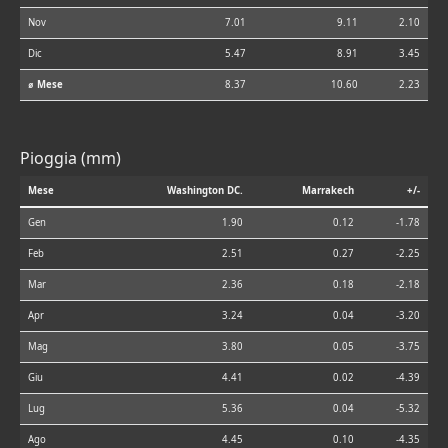
Nov
7.01
9.11
2.10
Dic
5.47
8.91
3.45
⌀ Mese
8.37
10.60
2.23
Pioggia (mm)
Mese
Washington DC.
Marrakech
+/-
Gen
1.90
0.12
-1.78
Feb
2.51
0.27
-2.25
Mar
2.36
0.18
-2.18
Apr
3.24
0.04
-3.20
Mag
3.80
0.05
-3.75
Giu
4.41
0.02
-4.39
Lug
5.36
0.04
-5.32
Ago
4.45
0.10
-4.35