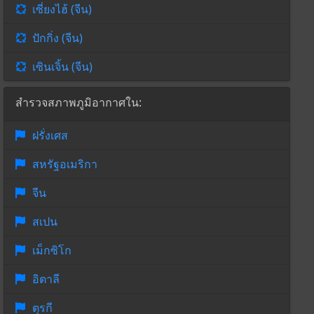
เซี่ยงไฮ้ (จีน)
ปักกิ่ง (จีน)
เซินเจิ้น (จีน)
สำรวจสภาพภูมิอากาศใน:
ฝรั่งเศส
สหรัฐอเมริกา
จีน
สเปน
เม็กซิโก
อิตาลี
ตุรกี