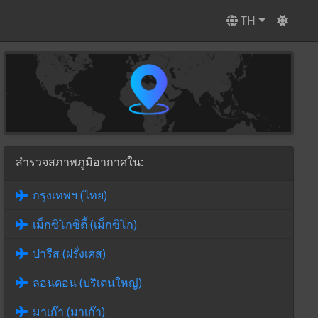
TH
สำรวจสภาพภูมิอากาศใน:
กรุงเทพฯ (ไทย)
เม็กซิโกซิตี้ (เม็กซิโก)
ปารีส (ฝรั่งเศส)
ลอนดอน (บริเตนใหญ่)
มาเก๊า (มาเก๊า)