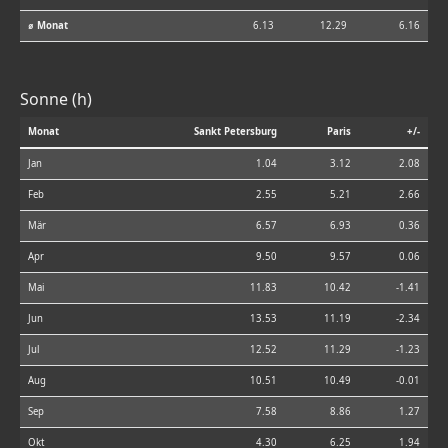
⌀ Monat
6.13
12.29
6.16
Sonne (h)
Monat
Sankt Petersburg
Paris
+/-
Jan
1.04
3.12
2.08
Feb
2.55
5.21
2.66
Mär
6.57
6.93
0.36
Apr
9.50
9.57
0.06
Mai
11.83
10.42
-1.41
Jun
13.53
11.19
-2.34
Jul
12.52
11.29
-1.23
Aug
10.51
10.49
-0.01
Sep
7.58
8.86
1.27
Okt
4.30
6.25
1.94