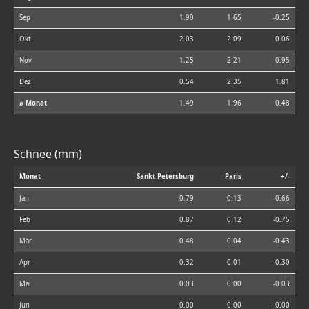
Sep
1.90
1.65
-0.25
Okt
2.03
2.09
0.06
Nov
1.25
2.21
0.95
Dez
0.54
2.35
1.81
⌀ Monat
1.49
1.96
0.48
Schnee (mm)
Monat
Sankt Petersburg
Paris
+/-
Jan
0.79
0.13
-0.66
Feb
0.87
0.12
-0.75
Mär
0.48
0.04
-0.43
Apr
0.32
0.01
-0.30
Mai
0.03
0.00
-0.03
Jun
0.00
0.00
-0.00