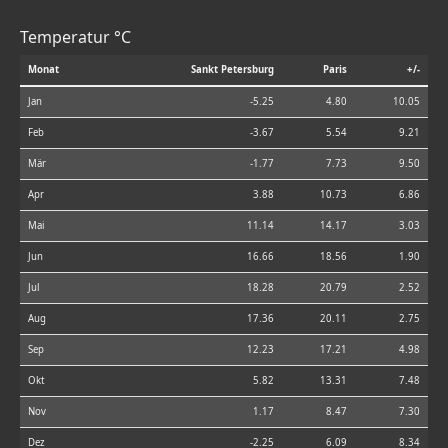
Temperatur °C
Monat
Sankt Petersburg
Paris
+/-
Jan
-5.25
4.80
10.05
Feb
-3.67
5.54
9.21
Mär
-1.77
7.73
9.50
Apr
3.88
10.73
6.86
Mai
11.14
14.17
3.03
Jun
16.66
18.56
1.90
Jul
18.28
20.79
2.52
Aug
17.36
20.11
2.75
Sep
12.23
17.21
4.98
Okt
5.82
13.31
7.48
Nov
1.17
8.47
7.30
Dez
-2.25
6.09
8.34