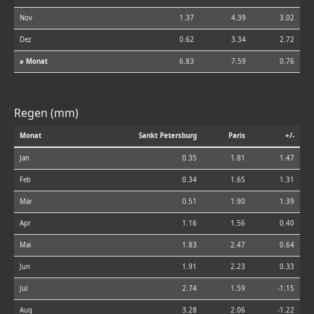
Nov
1.37
4.39
3.02
Dez
0.62
3.34
2.72
⌀ Monat
6.83
7.59
0.76
Regen (mm)
Monat
Sankt Petersburg
Paris
+/-
Jan
0.35
1.81
1.47
Feb
0.34
1.65
1.31
Mär
0.51
1.90
1.39
Apr
1.16
1.56
0.40
Mai
1.83
2.47
0.64
Jun
1.91
2.23
0.33
Jul
2.74
1.59
-1.15
Aug
3.28
2.06
-1.22