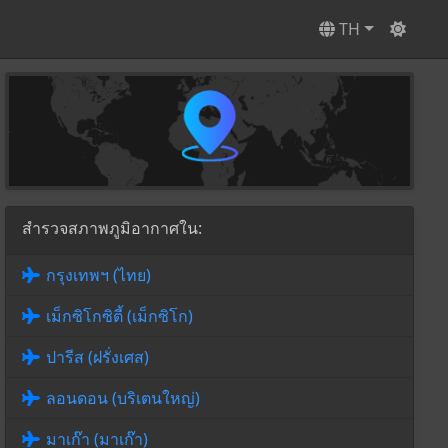
TH
สำรวจสภาพภูมิอากาศใน:
กรุงเทพฯ (ไทย)
เม็กซิโกซิตี้ (เม็กซิโก)
ปารีส (ฝรั่งเศส)
ลอนดอน (บริเตนใหญ่)
มาเก๊า (มาเก๊า)