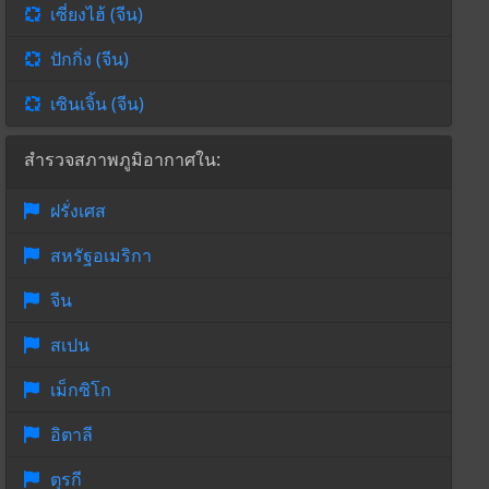
เซี่ยงไฮ้ (จีน)
ปักกิ่ง (จีน)
เซินเจิ้น (จีน)
สำรวจสภาพภูมิอากาศใน:
ฝรั่งเศส
สหรัฐอเมริกา
จีน
สเปน
เม็กซิโก
อิตาลี
ตุรกี