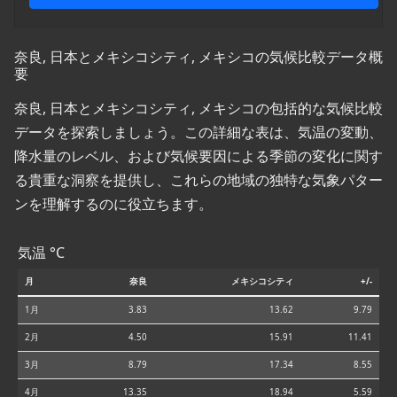
奈良, 日本とメキシコシティ, メキシコの気候比較データ概
要
奈良, 日本とメキシコシティ, メキシコの包括的な気候比較
データを探索しましょう。この詳細な表は、気温の変動、
降水量のレベル、および気候要因による季節の変化に関す
る貴重な洞察を提供し、これらの地域の独特な気象パター
ンを理解するのに役立ちます。
気温 °C
月
奈良
メキシコシティ
+/-
1月
3.83
13.62
9.79
2月
4.50
15.91
11.41
3月
8.79
17.34
8.55
4月
13.35
18.94
5.59