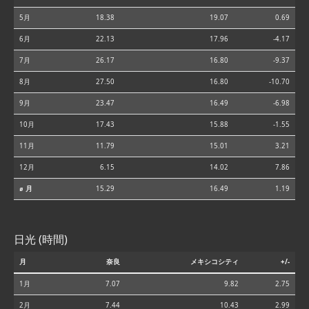
5月
18.38
19.07
0.69
6月
22.13
17.96
-4.17
7月
26.17
16.80
-9.37
8月
27.50
16.80
-10.70
9月
23.47
16.49
-6.98
10月
17.43
15.88
-1.55
11月
11.79
15.01
3.21
12月
6.15
14.02
7.86
⌀ 月
15.29
16.49
1.19
日光 (時間)
月
奈良
メキシコシティ
+/-
1月
7.07
9.82
2.75
2月
7.44
10.43
2.99