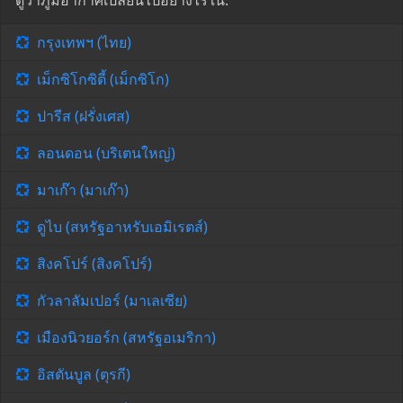
ดูว่าภูมิอากาศเปลี่ยนไปอย่างไรใน:
กรุงเทพฯ (ไทย)
เม็กซิโกซิตี้ (เม็กซิโก)
ปารีส (ฝรั่งเศส)
ลอนดอน (บริเตนใหญ่)
มาเก๊า (มาเก๊า)
ดูไบ (สหรัฐอาหรับเอมิเรตส์)
สิงคโปร์ (สิงคโปร์)
กัวลาลัมเปอร์ (มาเลเซีย)
เมืองนิวยอร์ก (สหรัฐอเมริกา)
อิสตันบูล (ตุรกี)