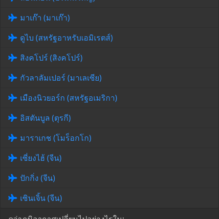
มาเก๊า (มาเก๊า)
ดูไบ (สหรัฐอาหรับเอมิเรตส์)
สิงคโปร์ (สิงคโปร์)
กัวลาลัมเปอร์ (มาเลเซีย)
เมืองนิวยอร์ก (สหรัฐอเมริกา)
อิสตันบูล (ตุรกี)
มาราเกช (โมร็อกโก)
เซี่ยงไฮ้ (จีน)
ปักกิ่ง (จีน)
เซินเจิ้น (จีน)