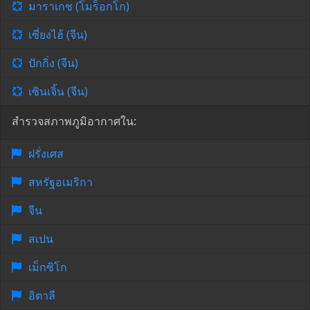
มาราเกช (โมร็อกโก)
เซี่ยงไฮ้ (จีน)
ปักกิ่ง (จีน)
เซินเจิ้น (จีน)
สำรวจสภาพภูมิอากาศใน:
ฝรั่งเศส
สหรัฐอเมริกา
จีน
สเปน
เม็กซิโก
อิตาลี