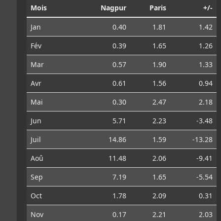
Mois
Nagpur
Paris
+/-
Jan
0.40
1.81
1.42
Fév
0.39
1.65
1.26
Mar
0.57
1.90
1.33
Avr
0.61
1.56
0.94
Mai
0.30
2.47
2.18
Jun
5.71
2.23
-3.48
Juil
14.86
1.59
-13.28
Aoû
11.48
2.06
-9.41
Sep
7.19
1.65
-5.54
Oct
1.78
2.09
0.31
Nov
0.17
2.21
2.03