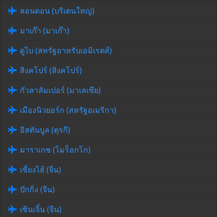
ลอนดอน (บริเตนใหญ่)
มาเก๊า (มาเก๊า)
ดูไบ (สหรัฐอาหรับเอมิเรตส์)
สิงคโปร์ (สิงคโปร์)
กัวลาลัมเปอร์ (มาเลเซีย)
เมืองนิวยอร์ก (สหรัฐอเมริกา)
อิสตันบูล (ตุรกี)
มาราเกช (โมร็อกโก)
เซี่ยงไฮ้ (จีน)
ปักกิ่ง (จีน)
เซินเจิ้น (จีน)