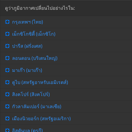
ดูว่าภูมิอากาศเปลี่ยนไปอย่างไรใน:
กรุงเทพฯ (ไทย)
เม็กซิโกซิตี้ (เม็กซิโก)
ปารีส (ฝรั่งเศส)
ลอนดอน (บริเตนใหญ่)
มาเก๊า (มาเก๊า)
ดูไบ (สหรัฐอาหรับเอมิเรตส์)
สิงคโปร์ (สิงคโปร์)
กัวลาลัมเปอร์ (มาเลเซีย)
เมืองนิวยอร์ก (สหรัฐอเมริกา)
อิสตันบูล (ตุรกี)