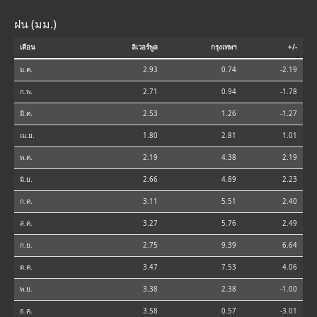
ฝน (มม.)
เดือน
ลิเวอร์พูล
กรุงเทพฯ
+/-
ม.ค.
2.93
0.74
-2.19
ก.พ.
2.71
0.94
-1.78
มี.ค.
2.53
1.26
-1.27
เม.ย.
1.80
2.81
1.01
พ.ค.
2.19
4.38
2.19
มิ.ย.
2.66
4.89
2.23
ก.ค.
3.11
5.51
2.40
ส.ค.
3.27
5.76
2.49
ก.ย.
2.75
9.39
6.64
ต.ค.
3.47
7.53
4.06
พ.ย.
3.38
2.38
-1.00
ธ.ค.
3.58
0.57
-3.01