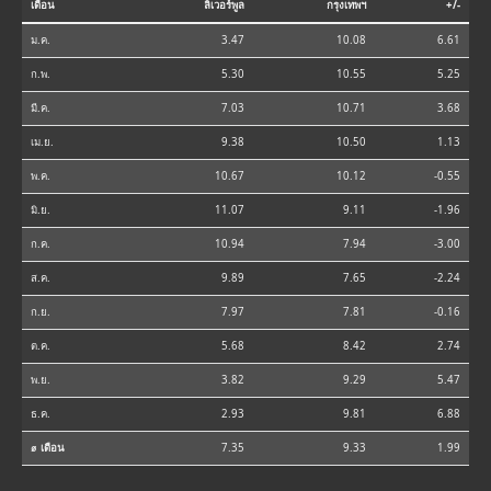
เดือน
ลิเวอร์พูล
กรุงเทพฯ
+/-
ม.ค.
3.47
10.08
6.61
ก.พ.
5.30
10.55
5.25
มี.ค.
7.03
10.71
3.68
เม.ย.
9.38
10.50
1.13
พ.ค.
10.67
10.12
-0.55
มิ.ย.
11.07
9.11
-1.96
ก.ค.
10.94
7.94
-3.00
ส.ค.
9.89
7.65
-2.24
ก.ย.
7.97
7.81
-0.16
ต.ค.
5.68
8.42
2.74
พ.ย.
3.82
9.29
5.47
ธ.ค.
2.93
9.81
6.88
⌀ เดือน
7.35
9.33
1.99