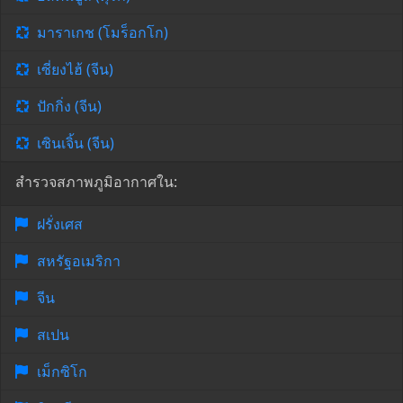
มาราเกช (โมร็อกโก)
เซี่ยงไฮ้ (จีน)
ปักกิ่ง (จีน)
เซินเจิ้น (จีน)
สำรวจสภาพภูมิอากาศใน:
ฝรั่งเศส
สหรัฐอเมริกา
จีน
สเปน
เม็กซิโก