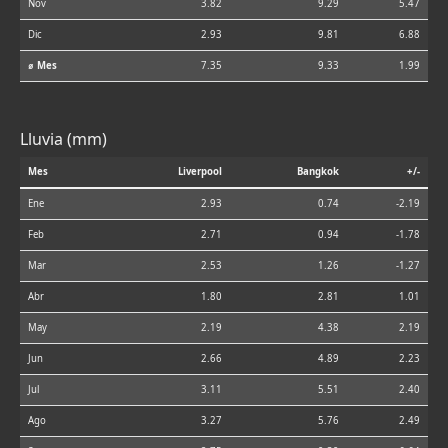
Nov
3.82
9.29
5.47
Dic
2.93
9.81
6.88
⌀ Mes
7.35
9.33
1.99
Lluvia (mm)
Mes
Liverpool
Bangkok
+/-
Ene
2.93
0.74
-2.19
Feb
2.71
0.94
-1.78
Mar
2.53
1.26
-1.27
Abr
1.80
2.81
1.01
May
2.19
4.38
2.19
Jun
2.66
4.89
2.23
Jul
3.11
5.51
2.40
Ago
3.27
5.76
2.49