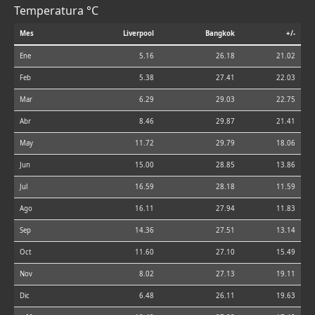
Temperatura °C
Mes
Liverpool
Bangkok
+/-
Ene
5.16
26.18
21.02
Feb
5.38
27.41
22.03
Mar
6.29
29.03
22.75
Abr
8.46
29.87
21.41
May
11.72
29.79
18.06
Jun
15.00
28.85
13.86
Jul
16.59
28.18
11.59
Ago
16.11
27.94
11.83
Sep
14.36
27.51
13.14
Oct
11.60
27.10
15.49
Nov
8.02
27.13
19.11
Dic
6.48
26.11
19.63