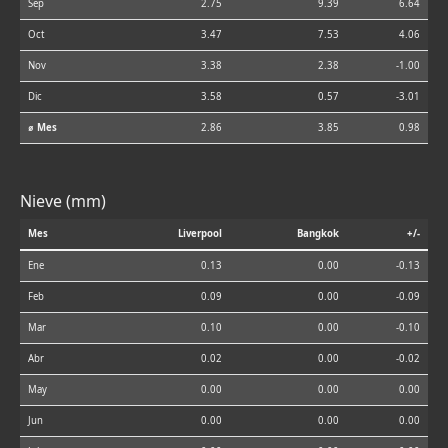
Sep
2.75
9.39
6.64
Oct
3.47
7.53
4.06
Nov
3.38
2.38
-1.00
Dic
3.58
0.57
-3.01
⌀ Mes
2.86
3.85
0.98
Nieve (mm)
Mes
Liverpool
Bangkok
+/-
Ene
0.13
0.00
-0.13
Feb
0.09
0.00
-0.09
Mar
0.10
0.00
-0.10
Abr
0.02
0.00
-0.02
May
0.00
0.00
0.00
Jun
0.00
0.00
0.00