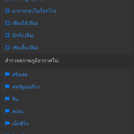
มาราเกช (โมร็อกโก)
เซี่ยงไฮ้ (จีน)
ปักกิ่ง (จีน)
เซินเจิ้น (จีน)
สำรวจสภาพภูมิอากาศใน:
ฝรั่งเศส
สหรัฐอเมริกา
จีน
สเปน
เม็กซิโก