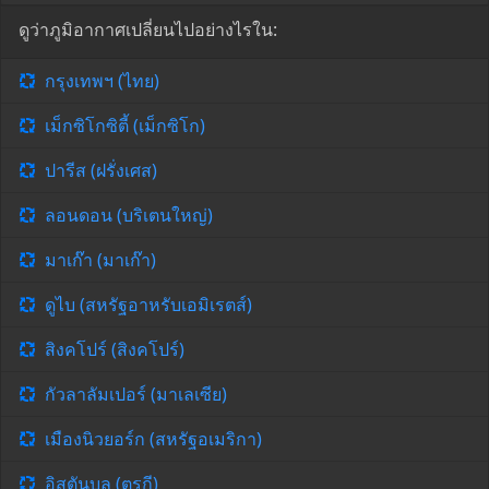
ดูว่าภูมิอากาศเปลี่ยนไปอย่างไรใน:
กรุงเทพฯ (ไทย)
เม็กซิโกซิตี้ (เม็กซิโก)
ปารีส (ฝรั่งเศส)
ลอนดอน (บริเตนใหญ่)
มาเก๊า (มาเก๊า)
ดูไบ (สหรัฐอาหรับเอมิเรตส์)
สิงคโปร์ (สิงคโปร์)
กัวลาลัมเปอร์ (มาเลเซีย)
เมืองนิวยอร์ก (สหรัฐอเมริกา)
อิสตันบูล (ตุรกี)