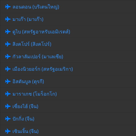
ลอนดอน (บริเตนใหญ่)
มาเก๊า (มาเก๊า)
ดูไบ (สหรัฐอาหรับเอมิเรตส์)
สิงคโปร์ (สิงคโปร์)
กัวลาลัมเปอร์ (มาเลเซีย)
เมืองนิวยอร์ก (สหรัฐอเมริกา)
อิสตันบูล (ตุรกี)
มาราเกช (โมร็อกโก)
เซี่ยงไฮ้ (จีน)
ปักกิ่ง (จีน)
เซินเจิ้น (จีน)