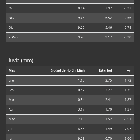
Oct
8.24
7.97
-0.27
Nov
9.08
6.52
-2.56
Dic
9.25
5.46
-3.78
⌀ Mes
9.45
9.17
-0.28
Lluvia (mm)
Mes
Ciudad de Ho Chi Minh
Estanbul
+/-
Ene
1.03
2.75
1.72
Feb
0.52
2.27
1.75
Mar
0.54
2.41
1.87
Abr
3.07
1.70
-1.37
May
7.03
1.52
-5.51
Jun
8.55
1.49
-7.07
Jul
9.29
0.70
-8.60