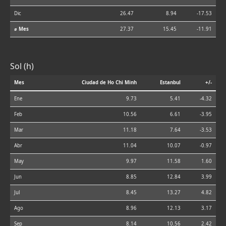
Dic
26.47
8.94
-17.53
⌀ Mes
27.37
15.45
-11.91
Sol (h)
Mes
Ciudad de Ho Chi Minh
Estanbul
+/-
Ene
9.73
5.41
-4.32
Feb
10.56
6.61
-3.95
Mar
11.18
7.64
-3.53
Abr
11.04
10.07
-0.97
May
9.97
11.58
1.60
Jun
8.85
12.84
3.99
Jul
8.45
13.27
4.82
Ago
8.96
12.13
3.17
Sep
8.14
10.56
2.42