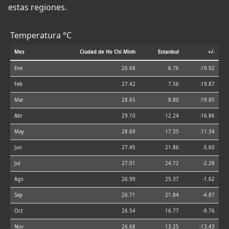
estas regiones.
Temperatura °C
Mes
Ciudad de Ho Chi Minh
Estanbul
+/-
Ene
26.68
6.76
-19.92
Feb
27.42
7.56
-19.87
Mar
28.65
8.80
-19.85
Abr
29.10
12.24
-16.86
May
28.69
17.35
-11.34
Jun
27.45
21.86
-5.60
Jul
27.01
24.72
-2.28
Ago
26.99
25.37
-1.62
Sep
26.71
21.84
-4.87
Oct
26.54
16.77
-9.76
Nov
26.68
13.25
-13.43