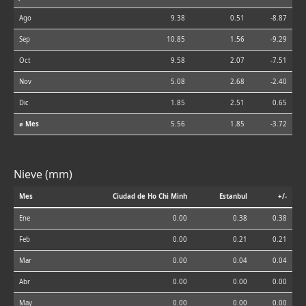
Ago
9.38
0.51
-8.87
Sep
10.85
1.56
-9.29
Oct
9.58
2.07
-7.51
Nov
5.08
2.68
-2.40
Dic
1.85
2.51
0.65
⌀ Mes
5.56
1.85
-3.72
Nieve (mm)
Mes
Ciudad de Ho Chi Minh
Estanbul
+/-
Ene
0.00
0.38
0.38
Feb
0.00
0.21
0.21
Mar
0.00
0.04
0.04
Abr
0.00
0.00
0.00
May
0.00
0.00
0.00