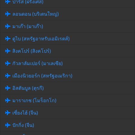
ปารีส (ฝรั่งเศส)
ลอนดอน (บริเตนใหญ่)
มาเก๊า (มาเก๊า)
ดูไบ (สหรัฐอาหรับเอมิเรตส์)
สิงคโปร์ (สิงคโปร์)
กัวลาลัมเปอร์ (มาเลเซีย)
เมืองนิวยอร์ก (สหรัฐอเมริกา)
อิสตันบูล (ตุรกี)
มาราเกช (โมร็อกโก)
เซี่ยงไฮ้ (จีน)
ปักกิ่ง (จีน)