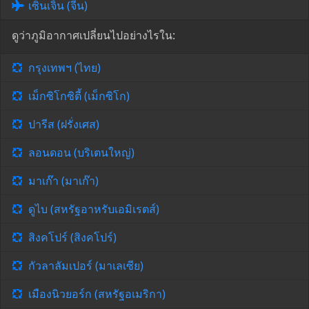
เซินเจิ้น (จีน)
ดูว่าภูมิอากาศเปลี่ยนไปอย่างไรใน:
กรุงเทพฯ (ไทย)
เม็กซิโกซิตี้ (เม็กซิโก)
ปารีส (ฝรั่งเศส)
ลอนดอน (บริเตนใหญ่)
มาเก๊า (มาเก๊า)
ดูไบ (สหรัฐอาหรับเอมิเรตส์)
สิงคโปร์ (สิงคโปร์)
กัวลาลัมเปอร์ (มาเลเซีย)
เมืองนิวยอร์ก (สหรัฐอเมริกา)