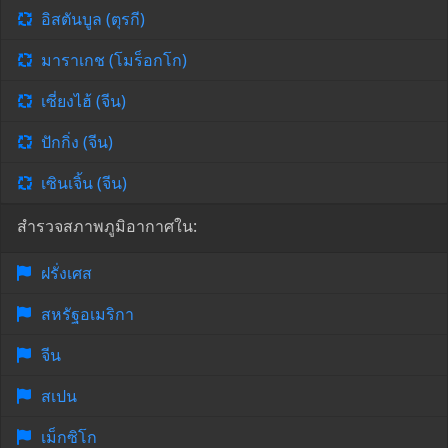
อิสตันบูล (ตุรกี)
มาราเกช (โมร็อกโก)
เซี่ยงไฮ้ (จีน)
ปักกิ่ง (จีน)
เซินเจิ้น (จีน)
สำรวจสภาพภูมิอากาศใน:
ฝรั่งเศส
สหรัฐอเมริกา
จีน
สเปน
เม็กซิโก