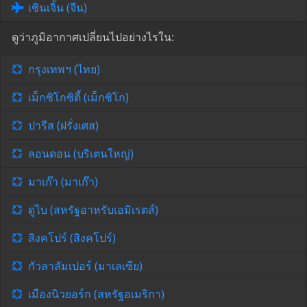
เซินเจิ้น (จีน)
ดูว่าภูมิอากาศเปลี่ยนไปอย่างไรใน:
กรุงเทพฯ (ไทย)
เม็กซิโกซิตี้ (เม็กซิโก)
ปารีส (ฝรั่งเศส)
ลอนดอน (บริเตนใหญ่)
มาเก๊า (มาเก๊า)
ดูไบ (สหรัฐอาหรับเอมิเรตส์)
สิงคโปร์ (สิงคโปร์)
กัวลาลัมเปอร์ (มาเลเซีย)
เมืองนิวยอร์ก (สหรัฐอเมริกา)