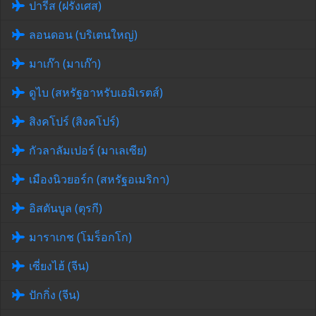
ปารีส (ฝรั่งเศส)
ลอนดอน (บริเตนใหญ่)
มาเก๊า (มาเก๊า)
ดูไบ (สหรัฐอาหรับเอมิเรตส์)
สิงคโปร์ (สิงคโปร์)
กัวลาลัมเปอร์ (มาเลเซีย)
เมืองนิวยอร์ก (สหรัฐอเมริกา)
อิสตันบูล (ตุรกี)
มาราเกช (โมร็อกโก)
เซี่ยงไฮ้ (จีน)
ปักกิ่ง (จีน)