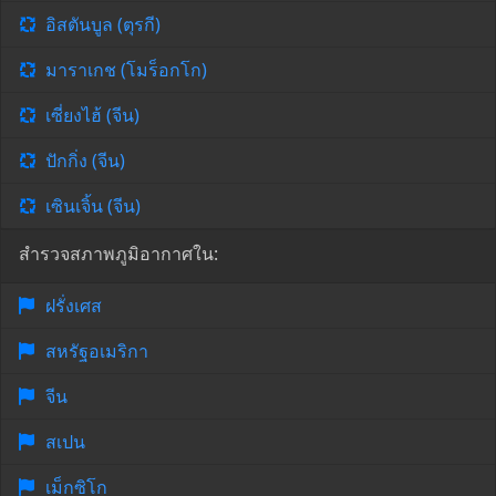
อิสตันบูล (ตุรกี)
มาราเกช (โมร็อกโก)
เซี่ยงไฮ้ (จีน)
ปักกิ่ง (จีน)
เซินเจิ้น (จีน)
สำรวจสภาพภูมิอากาศใน:
ฝรั่งเศส
สหรัฐอเมริกา
จีน
สเปน
เม็กซิโก