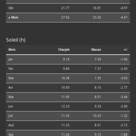
Déc
21.77
16.81
-4.97
⌀ Mois
27.92
23.26
-4.67
Soleil (h)
Mois
Charjah
Macao
+/-
Jan
9.19
7.59
-1.60
Fév
9.80
7.37
-2.43
Mar
10.38
7.35
-3.03
Avr
10.93
8.15
-2.77
Mai
11.95
8.51
-3.44
Jun
12.23
9.33
-2.90
Juil
11.55
10.23
-1.32
Aoû
11.23
8.51
-2.72
Sep
11.03
9.15
-1.88