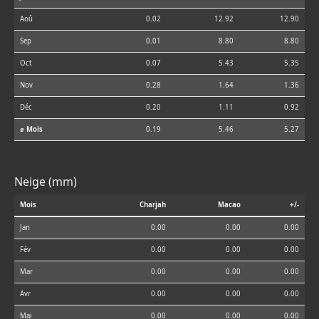
Aoû
0.02
12.92
12.90
Sep
0.01
8.80
8.80
Oct
0.07
5.43
5.35
Nov
0.28
1.64
1.36
Déc
0.20
1.11
0.92
⌀ Mois
0.19
5.46
5.27
Neige (mm)
Mois
Charjah
Macao
+/-
Jan
0.00
0.00
0.00
Fév
0.00
0.00
0.00
Mar
0.00
0.00
0.00
Avr
0.00
0.00
0.00
Mai
0.00
0.00
0.00