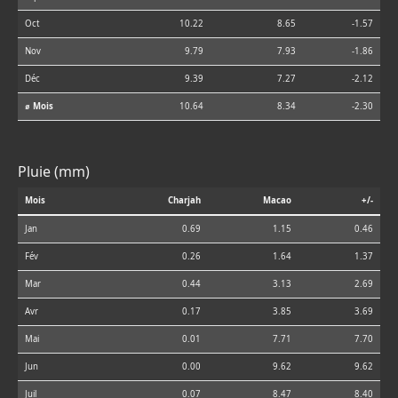
Oct
10.22
8.65
-1.57
Nov
9.79
7.93
-1.86
Déc
9.39
7.27
-2.12
⌀ Mois
10.64
8.34
-2.30
Pluie (mm)
Mois
Charjah
Macao
+/-
Jan
0.69
1.15
0.46
Fév
0.26
1.64
1.37
Mar
0.44
3.13
2.69
Avr
0.17
3.85
3.69
Mai
0.01
7.71
7.70
Jun
0.00
9.62
9.62
Juil
0.07
8.47
8.40