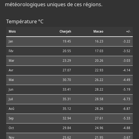
météorologiques uniques de ces régions.
Température °C
Mois
Charjah
Macao
+/-
Jan
19.45
16.23
-3.22
Fév
20.55
17.03
-3.52
Mar
23.29
20.26
-3.03
Avr
27.07
22.93
-4.14
Mai
30.70
26.22
-4.49
Jun
33.41
28.22
-5.19
Juil
35.31
28.58
-6.73
Aoû
35.12
28.26
-6.87
Sep
32.94
27.61
-5.33
Oct
29.84
24.96
-4.88
Nov
25.62
21.95
-3.67