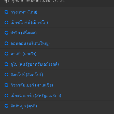
ดูว่าภูมิอากาศเปลี่ยนไปอย่างไรใน:
กรุงเทพฯ (ไทย)
เม็กซิโกซิตี้ (เม็กซิโก)
ปารีส (ฝรั่งเศส)
ลอนดอน (บริเตนใหญ่)
มาเก๊า (มาเก๊า)
ดูไบ (สหรัฐอาหรับเอมิเรตส์)
สิงคโปร์ (สิงคโปร์)
กัวลาลัมเปอร์ (มาเลเซีย)
เมืองนิวยอร์ก (สหรัฐอเมริกา)
อิสตันบูล (ตุรกี)