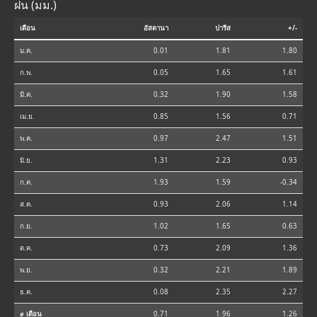
ฝน (มม.)
เดือน
อัสตานา
ปารีส
+/-
ม.ค.
0.01
1.81
1.80
ก.พ.
0.05
1.65
1.61
มี.ค.
0.32
1.90
1.58
เม.ย.
0.85
1.56
0.71
พ.ค.
0.97
2.47
1.51
มิ.ย.
1.31
2.23
0.93
ก.ค.
1.93
1.59
-0.34
ส.ค.
0.93
2.06
1.14
ก.ย.
1.02
1.65
0.63
ต.ค.
0.73
2.09
1.36
พ.ย.
0.32
2.21
1.89
ธ.ค.
0.08
2.35
2.27
⌀ เดือน
0.71
1.96
1.26