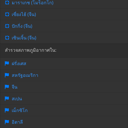
มาราเกช (โมร็อกโก)
เซี่ยงไฮ้ (จีน)
ปักกิ่ง (จีน)
เซินเจิ้น (จีน)
สำรวจสภาพภูมิอากาศใน:
ฝรั่งเศส
สหรัฐอเมริกา
จีน
สเปน
เม็กซิโก
อิตาลี