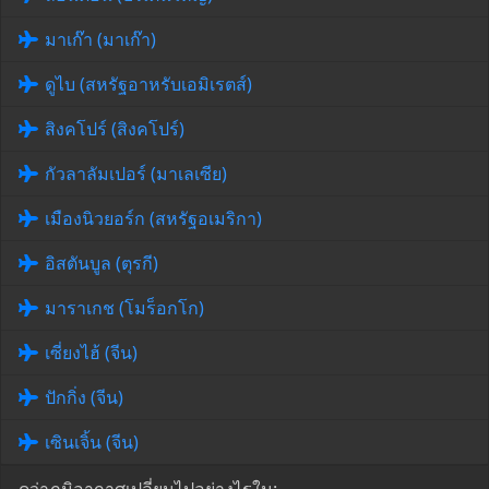
มาเก๊า (มาเก๊า)
ดูไบ (สหรัฐอาหรับเอมิเรตส์)
สิงคโปร์ (สิงคโปร์)
กัวลาลัมเปอร์ (มาเลเซีย)
เมืองนิวยอร์ก (สหรัฐอเมริกา)
อิสตันบูล (ตุรกี)
มาราเกช (โมร็อกโก)
เซี่ยงไฮ้ (จีน)
ปักกิ่ง (จีน)
เซินเจิ้น (จีน)