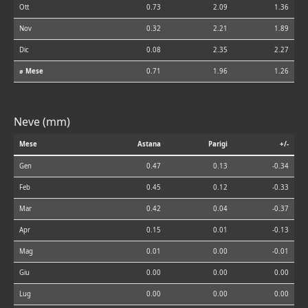
Ott
0.73
2.09
1.36
Nov
0.32
2.21
1.89
Dic
0.08
2.35
2.27
⌀ Mese
0.71
1.96
1.26
Neve (mm)
Mese
Astana
Parigi
+/-
Gen
0.47
0.13
-0.34
Feb
0.45
0.12
-0.33
Mar
0.42
0.04
-0.37
Apr
0.15
0.01
-0.13
Mag
0.01
0.00
-0.01
Giu
0.00
0.00
0.00
Lug
0.00
0.00
0.00