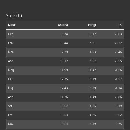
Sole (h)
Mese
Astana
Parigi
+/-
Gen
3.74
3.12
-0.63
Feb
5.44
5.21
-0.22
Mar
7.39
6.93
-0.46
Apr
10.12
9.57
-0.55
Mag
11.99
10.42
-1.56
Giu
12.75
11.19
-1.57
Lug
12.43
11.29
-1.14
Ago
11.36
10.49
-0.86
Set
8.67
8.86
0.19
Ott
5.63
6.25
0.62
Nov
3.64
4.39
0.75