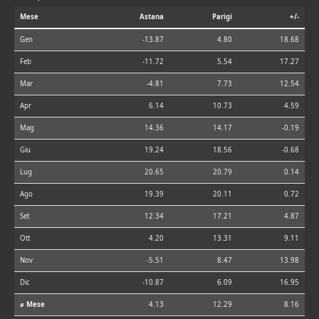
Mese
Astana
Parigi
+/-
Gen
-13.87
4.80
18.68
Feb
-11.72
5.54
17.27
Mar
-4.81
7.73
12.54
Apr
6.14
10.73
4.59
Mag
14.36
14.17
-0.19
Giu
19.24
18.56
-0.68
Lug
20.65
20.79
0.14
Ago
19.39
20.11
0.72
Set
12.34
17.21
4.87
Ott
4.20
13.31
9.11
Nov
-5.51
8.47
13.98
Dic
-10.87
6.09
16.95
⌀ Mese
4.13
12.29
8.16