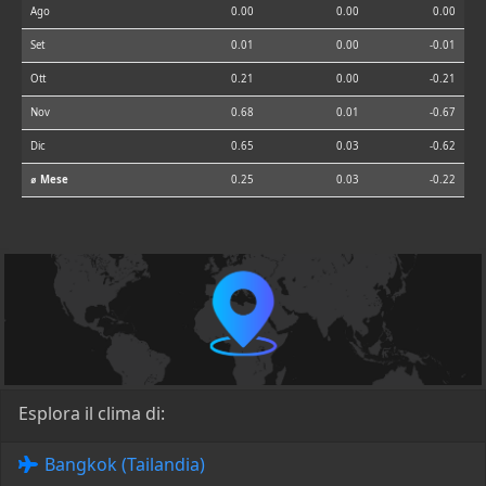
Ago
0.00
0.00
0.00
Set
0.01
0.00
-0.01
Ott
0.21
0.00
-0.21
Nov
0.68
0.01
-0.67
Dic
0.65
0.03
-0.62
⌀ Mese
0.25
0.03
-0.22
Esplora il clima di:
Bangkok (Tailandia)