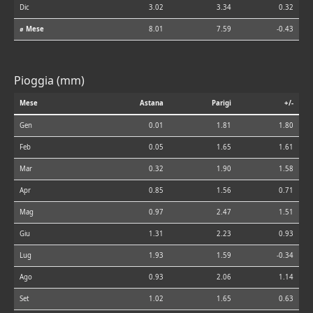
Dic
3.02
3.34
0.32
⌀ Mese
8.01
7.59
-0.43
Pioggia (mm)
Mese
Astana
Parigi
+/-
Gen
0.01
1.81
1.80
Feb
0.05
1.65
1.61
Mar
0.32
1.90
1.58
Apr
0.85
1.56
0.71
Mag
0.97
2.47
1.51
Giu
1.31
2.23
0.93
Lug
1.93
1.59
-0.34
Ago
0.93
2.06
1.14
Set
1.02
1.65
0.63