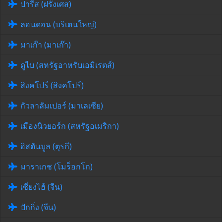
ปารีส (ฝรั่งเศส)
ลอนดอน (บริเตนใหญ่)
มาเก๊า (มาเก๊า)
ดูไบ (สหรัฐอาหรับเอมิเรตส์)
สิงคโปร์ (สิงคโปร์)
กัวลาลัมเปอร์ (มาเลเซีย)
เมืองนิวยอร์ก (สหรัฐอเมริกา)
อิสตันบูล (ตุรกี)
มาราเกช (โมร็อกโก)
เซี่ยงไฮ้ (จีน)
ปักกิ่ง (จีน)