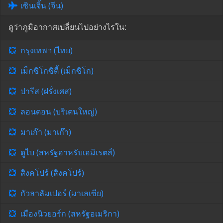
เซินเจิ้น (จีน)
ดูว่าภูมิอากาศเปลี่ยนไปอย่างไรใน:
กรุงเทพฯ (ไทย)
เม็กซิโกซิตี้ (เม็กซิโก)
ปารีส (ฝรั่งเศส)
ลอนดอน (บริเตนใหญ่)
มาเก๊า (มาเก๊า)
ดูไบ (สหรัฐอาหรับเอมิเรตส์)
สิงคโปร์ (สิงคโปร์)
กัวลาลัมเปอร์ (มาเลเซีย)
เมืองนิวยอร์ก (สหรัฐอเมริกา)