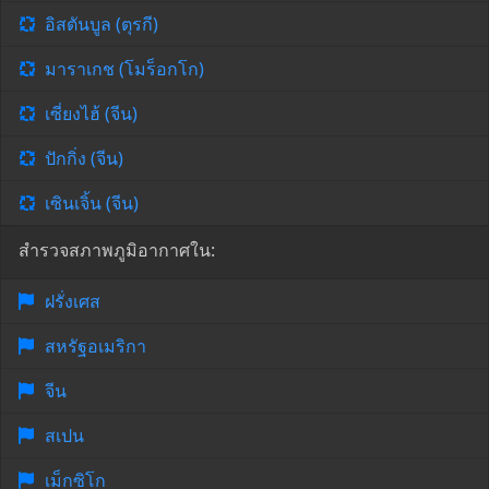
อิสตันบูล (ตุรกี)
มาราเกช (โมร็อกโก)
เซี่ยงไฮ้ (จีน)
ปักกิ่ง (จีน)
เซินเจิ้น (จีน)
สำรวจสภาพภูมิอากาศใน:
ฝรั่งเศส
สหรัฐอเมริกา
จีน
สเปน
เม็กซิโก