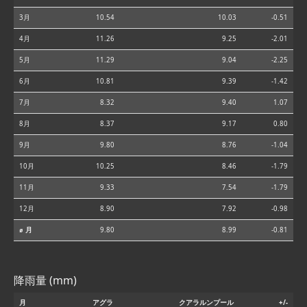
3月
10.54
10.03
-0.51
4月
11.26
9.25
-2.01
5月
11.29
9.04
-2.25
6月
10.81
9.39
-1.42
7月
8.32
9.40
1.07
8月
8.37
9.17
0.80
9月
9.80
8.76
-1.04
10月
10.25
8.46
-1.79
11月
9.33
7.54
-1.79
12月
8.90
7.92
-0.98
⌀ 月
9.80
8.99
-0.81
降雨量 (mm)
月
アグラ
クアラルンプール
+/-