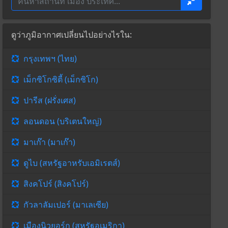
ดูว่าภูมิอากาศเปลี่ยนไปอย่างไรใน:
กรุงเทพฯ (ไทย)
เม็กซิโกซิตี้ (เม็กซิโก)
ปารีส (ฝรั่งเศส)
ลอนดอน (บริเตนใหญ่)
มาเก๊า (มาเก๊า)
ดูไบ (สหรัฐอาหรับเอมิเรตส์)
สิงคโปร์ (สิงคโปร์)
กัวลาลัมเปอร์ (มาเลเซีย)
เมืองนิวยอร์ก (สหรัฐอเมริกา)