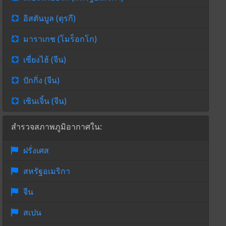
อิสตันบูล (ตุรกี)
มาราเกช (โมร็อกโก)
เซี่ยงไฮ้ (จีน)
ปักกิ่ง (จีน)
เซินเจิ้น (จีน)
สำรวจสภาพภูมิอากาศใน:
ฝรั่งเศส
สหรัฐอเมริกา
จีน
สเปน