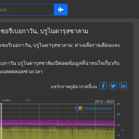
เซอรีเบอกาวัน, บรูไนดารุสซาลาม
เซอรีเบอกาวัน, บรูไนดารุสซาลาม: ค่าเฉลี่ยรายเดือนและ
วัน บรูไนดารุสซาลัมเปิดเผยข้อมูลที่น่าสนใจเกี่ยวกับ
สงแดดตลอดช่วงเวลา
แชร์กราฟภูมิอากาศนี้บน