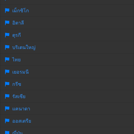
เม็กซิโก
อิตาลี
ตุรกี
บริเตนใหญ่
ไทย
เยอรมนี
กรีซ
รัสเซีย
แคนาดา
ออสเตรีย
ญี่ปุ่น