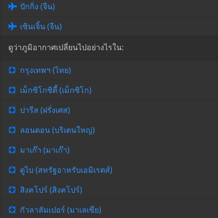
ปักกิ่ง (จีน)
เซินเจิ้น (จีน)
ดูว่าภูมิอากาศเปลี่ยนไปอย่างไรใน:
กรุงเทพฯ (ไทย)
เม็กซิโกซิตี้ (เม็กซิโก)
ปารีส (ฝรั่งเศส)
ลอนดอน (บริเตนใหญ่)
มาเก๊า (มาเก๊า)
ดูไบ (สหรัฐอาหรับเอมิเรตส์)
สิงคโปร์ (สิงคโปร์)
กัวลาลัมเปอร์ (มาเลเซีย)