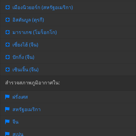
เมืองนิวยอร์ก (สหรัฐอเมริกา)
อิสตันบูล (ตุรกี)
มาราเกช (โมร็อกโก)
เซี่ยงไฮ้ (จีน)
ปักกิ่ง (จีน)
เซินเจิ้น (จีน)
สำรวจสภาพภูมิอากาศใน:
ฝรั่งเศส
สหรัฐอเมริกา
จีน
สเปน