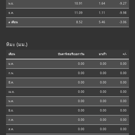
พ.ย.
10.91
1.64
-9.27
ธ.ค.
11.09
1.11
-9.98
⌀ เดือน
8.52
5.46
-3.06
หิมะ (มม.)
เดือน
บันดาร์เซอรีเบอกาวัน
มาเก๊า
+/-
ม.ค.
0.00
0.00
0.00
ก.พ.
0.00
0.00
0.00
มี.ค.
0.00
0.00
0.00
เม.ย.
0.00
0.00
0.00
พ.ค.
0.00
0.00
0.00
มิ.ย.
0.00
0.00
0.00
ก.ค.
0.00
0.00
0.00
ส.ค.
0.00
0.00
0.00