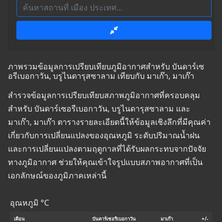
ภาพรวมข้อมูลการเปรียบเทียบภูมิอากาศสำหรับ บันดาร์เซ
อรีเบอกาวัน, บรูไนดารุสซาลาม เทียบกับ มาเก๊า, มาเก๊า
สำรวจข้อมูลการเปรียบเทียบสภาพภูมิอากาศที่ครอบคลุม
สำหรับ บันดาร์เซอรีเบอกาวัน, บรูไนดารุสซาลาม และ
มาเก๊า, มาเก๊า ตารางรายละเอียดนี้ให้ข้อมูลเชิงลึกที่มีคุณค่า
เกี่ยวกับการเปลี่ยนแปลงของอุณหภูมิ ระดับปริมาณน้ำฝน
และการเปลี่ยนแปลงตามฤดูกาลที่ได้รับผลกระทบจากปัจจัย
ทางภูมิอากาศ ช่วยให้คุณเข้าใจรูปแบบสภาพอากาศที่เป็น
เอกลักษณ์ของภูมิภาคเหล่านี้
อุณหภูมิ °C
เดือน
บันดาร์เซอรีเบอกาวัน
มาเก๊า
+/-