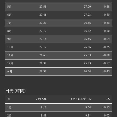
5月
27.58
27.00
-0.58
6月
27.43
27.03
-0.40
7月
27.29
26.86
-0.43
8月
27.12
26.62
-0.50
9月
27.14
26.45
-0.69
10月
27.12
26.36
-0.75
11月
26.63
25.83
-0.80
12月
26.39
25.83
-0.57
⌀ 月
26.97
26.54
-0.43
日光 (時間)
月
バタム島
クアラルンプール
+/-
1月
9.16
9.04
-0.13
2月
9.88
9.91
0.02