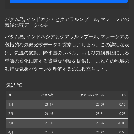
バタム島, インドネシアとクアラルンプール, マレーシアの
気候比較データ概要
バタム島, インドネシアとクアラルンプール, マレーシアの
包括的な気候比較データを探索しましょう。この詳細な表
は、気温の変動、降水量のレベル、および気候要因による
季節の変化に関する貴重な洞察を提供し、これらの地域の
独特な気象パターンを理解するのに役立ちます。
気温 °C
月
バタム島
クアラルンプール
+/-
1月
26.17
26.00
-0.16
2月
26.45
26.71
0.26
3月
27.00
26.96
-0.05
4月
27.37
26.82
-0.55