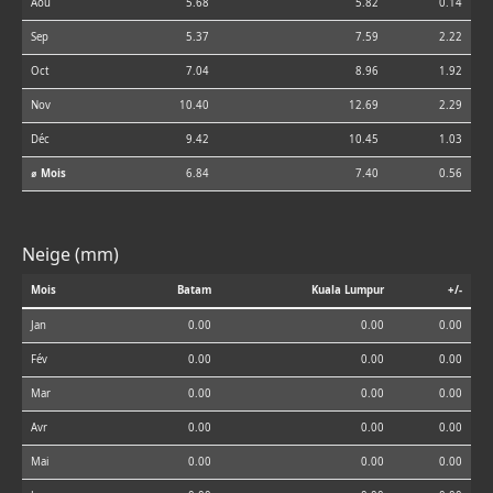
Aoû
5.68
5.82
0.14
Sep
5.37
7.59
2.22
Oct
7.04
8.96
1.92
Nov
10.40
12.69
2.29
Déc
9.42
10.45
1.03
⌀ Mois
6.84
7.40
0.56
Neige (mm)
Mois
Batam
Kuala Lumpur
+/-
Jan
0.00
0.00
0.00
Fév
0.00
0.00
0.00
Mar
0.00
0.00
0.00
Avr
0.00
0.00
0.00
Mai
0.00
0.00
0.00