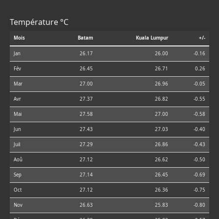
Température °C
Mois
Batam
Kuala Lumpur
+/-
Jan
26.17
26.00
-0.16
Fév
26.45
26.71
0.26
Mar
27.00
26.96
-0.05
Avr
27.37
26.82
-0.55
Mai
27.58
27.00
-0.58
Jun
27.43
27.03
-0.40
Juil
27.29
26.86
-0.43
Aoû
27.12
26.62
-0.50
Sep
27.14
26.45
-0.69
Oct
27.12
26.36
-0.75
Nov
26.63
25.83
-0.80