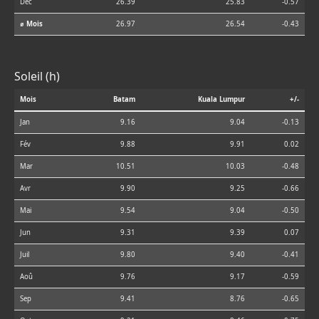
Déc
26.39
25.83
-0.57
⌀ Mois
26.97
26.54
-0.43
Soleil (h)
Mois
Batam
Kuala Lumpur
+/-
Jan
9.16
9.04
-0.13
Fév
9.88
9.91
0.02
Mar
10.51
10.03
-0.48
Avr
9.90
9.25
-0.66
Mai
9.54
9.04
-0.50
Jun
9.31
9.39
0.07
Juil
9.80
9.40
-0.41
Aoû
9.76
9.17
-0.59
Sep
9.41
8.76
-0.65