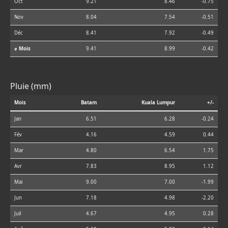
Oct
9.21
8.46
-0.75
Nov
8.04
7.54
-0.51
Déc
8.41
7.92
-0.49
⌀ Mois
9.41
8.99
-0.42
Pluie (mm)
Mois
Batam
Kuala Lumpur
+/-
Jan
6.51
6.28
-0.24
Fév
4.16
4.59
0.44
Mar
4.80
6.54
1.75
Avr
7.83
8.95
1.12
Mai
9.00
7.00
-1.99
Jun
7.18
4.98
-2.20
Juil
4.67
4.95
0.28