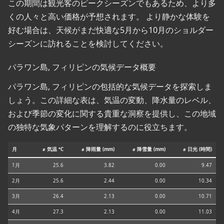
この期間は観光客のピークシーズンでもあるため、より多
くの人々と高い価格が予想されます。 より静かな体験を
好む場合は、天候がまだ快適な5月から10月のショルダー
シーズンに訪れることを検討してください。
パラワン島, フィリピンの気候データ概要
パラワン島, フィリピンの包括的な気候データを探索しま
しょう。この詳細な表は、気温の変動、降水量のレベル、
および季節の変化に関する貴重な洞察を提供し、この地域
の独特な気象パターンを理解するのに役立ちます。
月
⌀ 気温 °C
⌀ 降雨量 (mm)
⌀ 降雪量 (mm)
⌀ 日光 (時間)
1月
25.6
3.82
0.00
9.47
2月
25.6
2.44
0.00
10.34
3月
26.4
2.13
0.00
10.71
4月
27.3
2.13
0.00
11.03