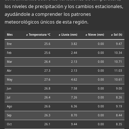
los niveles de precipitación y los cambios estacionales,
ayudándole a comprender los patrones
meteorológicos únicos de esta región.
Mes
⌀ Temperatura °C
⌀ Lluvia (mm)
⌀ Nieve (mm)
⌀ Sol (h)
Ene
25.6
3.82
0.00
9.47
Feb
25.6
2.44
0.00
10.34
Mar
26.4
2.13
0.00
10.71
Abr
27.3
2.13
0.00
11.03
May
27.6
4.62
0.00
10.61
Jun
26.8
7.58
0.00
9.00
Jul
26.4
7.26
0.00
8.26
Ago
26.6
6.36
0.00
9.19
Sep
26.3
8.70
0.00
8.44
Oct
26.1
9.44
0.00
8.35