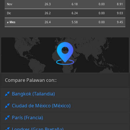
Nov
26.3
6.18
0.00
8.91
Dic
26.2
6.24
0.00
9.03
⌀ Mes
26.4
5.58
0.00
9.45
Compare Palawan con::
Bangkok (Tailandia)
Ciudad de México (México)
París (Francia)
Londres (Gran Bretaña)