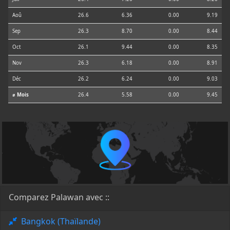
Aoû
26.6
6.36
0.00
9.19
Sep
26.3
8.70
0.00
8.44
Oct
26.1
9.44
0.00
8.35
Nov
26.3
6.18
0.00
8.91
Déc
26.2
6.24
0.00
9.03
⌀ Mois
26.4
5.58
0.00
9.45
Comparez Palawan avec ::
Bangkok (Thaïlande)