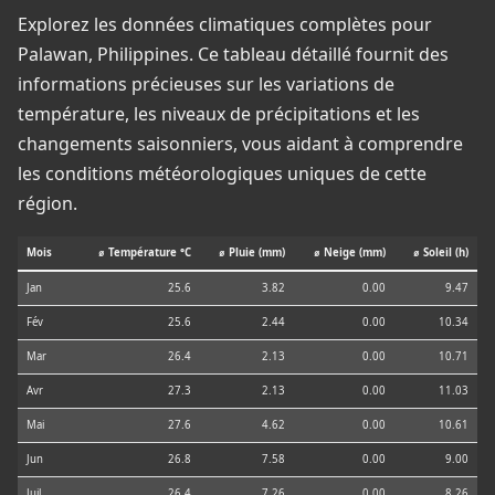
Explorez les données climatiques complètes pour
Palawan, Philippines. Ce tableau détaillé fournit des
informations précieuses sur les variations de
température, les niveaux de précipitations et les
changements saisonniers, vous aidant à comprendre
les conditions météorologiques uniques de cette
région.
Mois
⌀ Température °C
⌀ Pluie (mm)
⌀ Neige (mm)
⌀ Soleil (h)
Jan
25.6
3.82
0.00
9.47
Fév
25.6
2.44
0.00
10.34
Mar
26.4
2.13
0.00
10.71
Avr
27.3
2.13
0.00
11.03
Mai
27.6
4.62
0.00
10.61
Jun
26.8
7.58
0.00
9.00
Juil
26.4
7.26
0.00
8.26