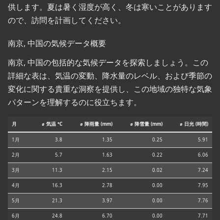
供します。夏は暑く湿度が高く、冬は寒いことがあります
ので、訪問を計画してください。
南京, 中国の気候データ概要
南京, 中国の包括的な気候データを探索しましょう。この
詳細な表は、気温の変動、降水量のレベル、および季節の
変化に関する貴重な洞察を提供し、この地域の独特な気象
パターンを理解するのに役立ちます。
月
⌀ 気温 °C
⌀ 降雨量 (mm)
⌀ 降雪量 (mm)
⌀ 日光 (時間)
1月
3.8
1.35
0.25
5.91
2月
5.7
1.63
0.22
6.06
3月
11.3
2.15
0.02
7.24
4月
16.3
2.78
0.00
7.95
5月
21.3
3.97
0.00
7.76
6月
24.8
6.70
0.00
7.71