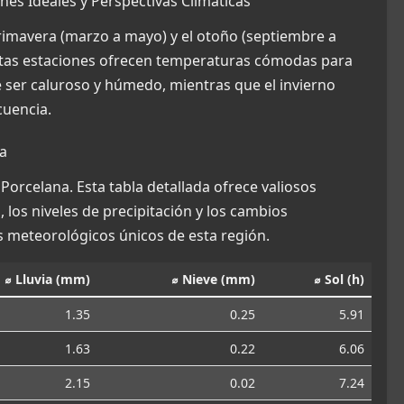
nes Ideales y Perspectivas Climáticas
primavera (marzo a mayo) y el otoño (septiembre a
Estas estaciones ofrecen temperaturas cómodas para
e ser caluroso y húmedo, mientras que el invierno
cuencia.
a
Porcelana. Esta tabla detallada ofrece valiosos
los niveles de precipitación y los cambios
 meteorológicos únicos de esta región.
⌀ Lluvia (mm)
⌀ Nieve (mm)
⌀ Sol (h)
1.35
0.25
5.91
1.63
0.22
6.06
2.15
0.02
7.24