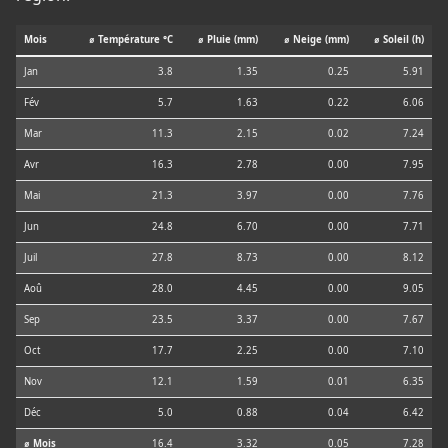
Mois
⌀ Température °C
⌀ Pluie (mm)
⌀ Neige (mm)
⌀ Soleil (h)
Jan
3.8
1.35
0.25
5.91
Fév
5.7
1.63
0.22
6.06
Mar
11.3
2.15
0.02
7.24
Avr
16.3
2.78
0.00
7.95
Mai
21.3
3.97
0.00
7.76
Jun
24.8
6.70
0.00
7.71
Juil
27.8
8.73
0.00
8.12
Aoû
28.0
4.45
0.00
9.05
Sep
23.5
3.37
0.00
7.67
Oct
17.7
2.25
0.00
7.10
Nov
12.1
1.59
0.01
6.35
Déc
5.0
0.88
0.04
6.42
⌀ Mois
16.4
3.32
0.05
7.28