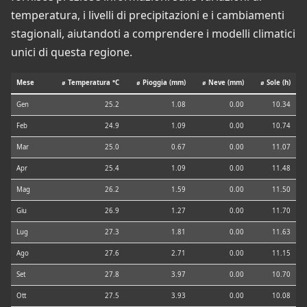
temperatura, i livelli di precipitazioni e i cambiamenti
stagionali, aiutandoti a comprendere i modelli climatici
unici di questa regione.
Mese
⌀ Temperatura °C
⌀ Pioggia (mm)
⌀ Neve (mm)
⌀ Sole (h)
Gen
25.2
1.08
0.00
10.34
Feb
24.9
1.09
0.00
10.74
Mar
25.0
0.67
0.00
11.07
Apr
25.4
1.09
0.00
11.48
Mag
26.2
1.59
0.00
11.50
Giu
26.9
1.27
0.00
11.70
Lug
27.3
1.81
0.00
11.63
Ago
27.6
2.71
0.00
11.15
Set
27.8
3.97
0.00
10.70
Ott
27.5
3.93
0.00
10.08