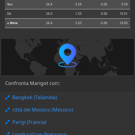
Nov
26.8
3.59
0.00
9.59
Dic
26.0
1.53
0.00
10.01
⌀ Mese
26.4
2.03
0.00
10.83
Confronta Marigot con::
Bangkok (Tailandia)
città del Messico (Messico)
Parigi (Francia)
Londra (Gran Bretagna)