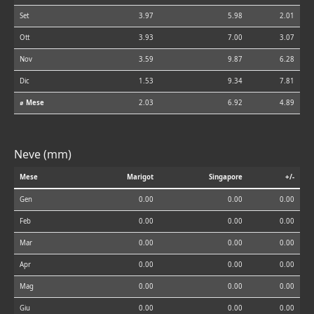
Set
3.97
5.98
2.01
Ott
3.93
7.00
3.07
Nov
3.59
9.87
6.28
Dic
1.53
9.34
7.81
⌀ Mese
2.03
6.92
4.89
Neve (mm)
Mese
Marigot
Singapore
+/-
Gen
0.00
0.00
0.00
Feb
0.00
0.00
0.00
Mar
0.00
0.00
0.00
Apr
0.00
0.00
0.00
Mag
0.00
0.00
0.00
Giu
0.00
0.00
0.00