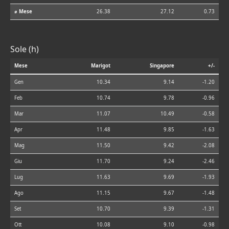
⌀ Mese
26.38
27.12
0.73
Sole (h)
Mese
Marigot
Singapore
+/-
Gen
10.34
9.14
-1.20
Feb
10.74
9.78
-0.96
Mar
11.07
10.49
-0.58
Apr
11.48
9.85
-1.63
Mag
11.50
9.42
-2.08
Giu
11.70
9.24
-2.46
Lug
11.63
9.69
-1.93
Ago
11.15
9.67
-1.48
Set
10.70
9.39
-1.31
Ott
10.08
9.10
-0.98