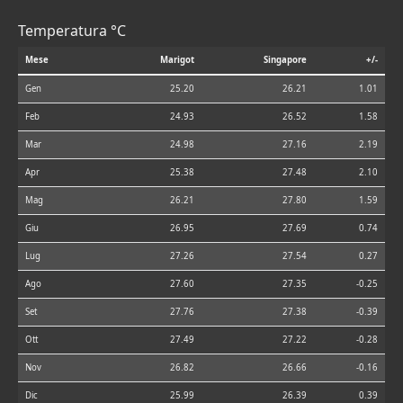
Temperatura °C
Mese
Marigot
Singapore
+/-
Gen
25.20
26.21
1.01
Feb
24.93
26.52
1.58
Mar
24.98
27.16
2.19
Apr
25.38
27.48
2.10
Mag
26.21
27.80
1.59
Giu
26.95
27.69
0.74
Lug
27.26
27.54
0.27
Ago
27.60
27.35
-0.25
Set
27.76
27.38
-0.39
Ott
27.49
27.22
-0.28
Nov
26.82
26.66
-0.16
Dic
25.99
26.39
0.39