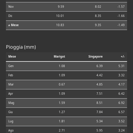
Nov
9.59
8.02
-1.57
Dic
10.01
8.35
-1.66
⌀ Mese
10.83
9.35
-1.49
Pioggia (mm)
Mese
Marigot
Singapore
+/-
Gen
1.08
6.39
5.31
Feb
1.09
4.42
3.32
Mar
0.67
4.85
4.17
Apr
1.09
7.51
6.42
Mag
1.59
8.51
6.92
Giu
1.27
7.84
6.57
Lug
1.81
5.34
3.52
Ago
2.71
5.95
3.24