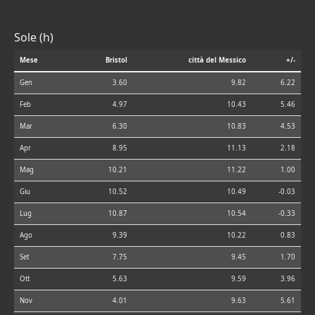
Sole (h)
Mese
Bristol
città del Messico
+/-
Gen
3.60
9.82
6.22
Feb
4.97
10.43
5.46
Mar
6.30
10.83
4.53
Apr
8.95
11.13
2.18
Mag
10.21
11.22
1.00
Giu
10.52
10.49
-0.03
Lug
10.87
10.54
-0.33
Ago
9.39
10.22
0.83
Set
7.75
9.45
1.70
Ott
5.63
9.59
3.96
Nov
4.01
9.63
5.61