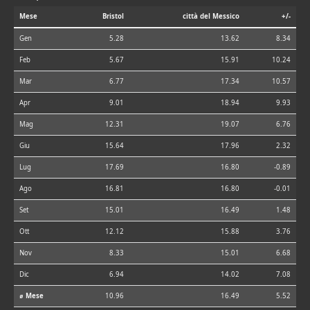
Mese
Bristol
città del Messico
+/-
Gen
5.28
13.62
8.34
Feb
5.67
15.91
10.24
Mar
6.77
17.34
10.57
Apr
9.01
18.94
9.93
Mag
12.31
19.07
6.76
Giu
15.64
17.96
2.32
Lug
17.69
16.80
-0.89
Ago
16.81
16.80
-0.01
Set
15.01
16.49
1.48
Ott
12.12
15.88
3.76
Nov
8.33
15.01
6.68
Dic
6.94
14.02
7.08
⌀ Mese
10.96
16.49
5.52