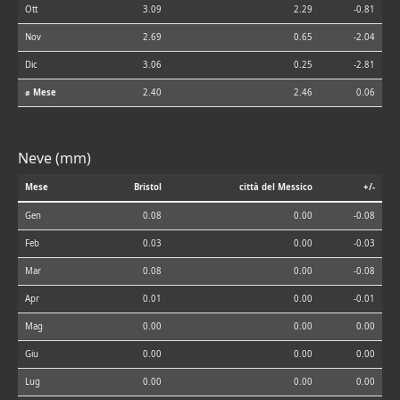
Ott
3.09
2.29
-0.81
Nov
2.69
0.65
-2.04
Dic
3.06
0.25
-2.81
⌀ Mese
2.40
2.46
0.06
Neve (mm)
Mese
Bristol
città del Messico
+/-
Gen
0.08
0.00
-0.08
Feb
0.03
0.00
-0.03
Mar
0.08
0.00
-0.08
Apr
0.01
0.00
-0.01
Mag
0.00
0.00
0.00
Giu
0.00
0.00
0.00
Lug
0.00
0.00
0.00