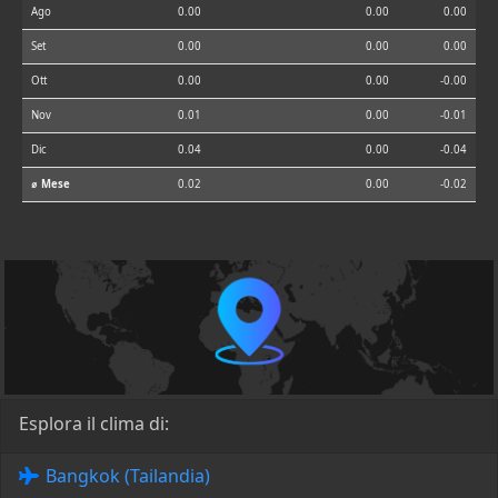
Ago
0.00
0.00
0.00
Set
0.00
0.00
0.00
Ott
0.00
0.00
-0.00
Nov
0.01
0.00
-0.01
Dic
0.04
0.00
-0.04
⌀ Mese
0.02
0.00
-0.02
Esplora il clima di:
Bangkok (Tailandia)