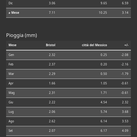
Dic
3.06
9.65
6.59
⌀ Mese
7.11
10.25
3.14
Pioggia (mm)
Mese
Bristol
città del Messico
+/-
Gen
2.32
0.25
-2.08
Feb
2.37
0.20
-2.16
Mar
2.29
0.50
-1.79
Apr
1.66
1.05
-0.61
Mag
2.31
1.71
-0.61
Giu
2.22
4.54
2.32
Lug
2.06
5.74
3.68
Ago
2.62
6.14
3.53
Set
2.07
6.17
4.09