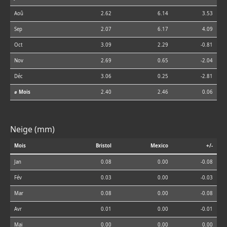
Aoû
2.62
6.14
3.53
Sep
2.07
6.17
4.09
Oct
3.09
2.29
-0.81
Nov
2.69
0.65
-2.04
Déc
3.06
0.25
-2.81
⌀ Mois
2.40
2.46
0.06
Neige (mm)
Mois
Bristol
Mexico
+/-
Jan
0.08
0.00
-0.08
Fév
0.03
0.00
-0.03
Mar
0.08
0.00
-0.08
Avr
0.01
0.00
-0.01
Mai
0.00
0.00
0.00