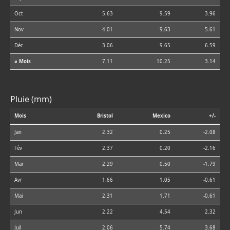
Oct
5.63
9.59
3.96
Nov
4.01
9.63
5.61
Déc
3.06
9.65
6.59
⌀ Mois
7.11
10.25
3.14
Pluie (mm)
Mois
Bristol
Mexico
+/-
Jan
2.32
0.25
-2.08
Fév
2.37
0.20
-2.16
Mar
2.29
0.50
-1.79
Avr
1.66
1.05
-0.61
Mai
2.31
1.71
-0.61
Jun
2.22
4.54
2.32
Juil
2.06
5.74
3.68