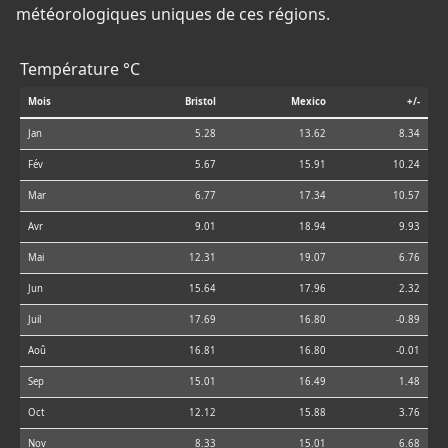
météorologiques uniques de ces régions.
Température °C
Mois
Bristol
Mexico
+/-
Jan
5.28
13.62
8.34
Fév
5.67
15.91
10.24
Mar
6.77
17.34
10.57
Avr
9.01
18.94
9.93
Mai
12.31
19.07
6.76
Jun
15.64
17.96
2.32
Juil
17.69
16.80
-0.89
Aoû
16.81
16.80
-0.01
Sep
15.01
16.49
1.48
Oct
12.12
15.88
3.76
Nov
8.33
15.01
6.68