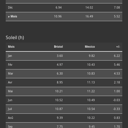
Déc
6.94
14.02
7.08
⌀ Mois
10.96
16.49
5.52
Soleil (h)
Mois
Bristol
Mexico
+/-
Jan
3.60
9.82
6.22
Fév
4.97
10.43
5.46
Mar
6.30
10.83
4.53
Avr
8.95
11.13
2.18
Mai
10.21
11.22
1.00
Jun
10.52
10.49
-0.03
Juil
10.87
10.54
-0.33
Aoû
9.39
10.22
0.83
Sep
7.75
9.45
1.70