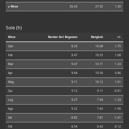
⌀ Mese
26.63
27.92
1.30
Sole (h)
Mese
Bandar Seri Begawan
Bangkok
+/-
Gen
8.33
10.08
1.75
Feb
9.47
10.55
1.08
Mar
9.47
10.71
1.24
Apr
9.64
10.50
0.86
Mag
9.11
10.12
1.01
Giu
9.12
9.11
-0.01
Lug
9.27
7.94
-1.33
Ago
9.22
7.65
-1.56
Set
8.82
7.81
-1.01
Ott
8.54
8.42
-0.12