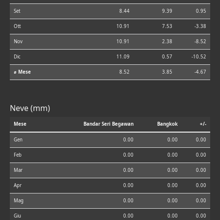
Set
8.44
9.39
0.95
Ott
10.91
7.53
-3.38
Nov
10.91
2.38
-8.52
Dic
11.09
0.57
-10.52
⌀ Mese
8.52
3.85
-4.67
Neve (mm)
Mese
Bandar Seri Begawan
Bangkok
+/-
Gen
0.00
0.00
0.00
Feb
0.00
0.00
0.00
Mar
0.00
0.00
0.00
Apr
0.00
0.00
0.00
Mag
0.00
0.00
0.00
Giu
0.00
0.00
0.00