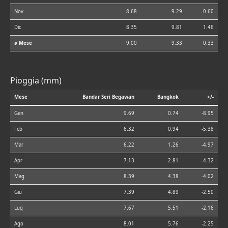
Nov
8.68
9.29
0.60
Dic
8.35
9.81
1.46
⌀ Mese
9.00
9.33
0.33
Pioggia (mm)
Mese
Bandar Seri Begawan
Bangkok
+/-
Gen
9.69
0.74
-8.95
Feb
6.32
0.94
-5.38
Mar
6.22
1.26
-4.97
Apr
7.13
2.81
-4.32
Mag
8.39
4.38
-4.02
Giu
7.39
4.89
-2.50
Lug
7.67
5.51
-2.16
Ago
8.01
5.76
-2.25