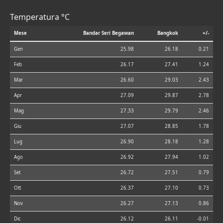
Temperatura °C
Mese
Bandar Seri Begawan
Bangkok
+/-
Gen
25.98
26.18
0.21
Feb
26.17
27.41
1.24
Mar
26.60
29.03
2.43
Apr
27.09
29.87
2.78
Mag
27.33
29.79
2.46
Giu
27.07
28.85
1.78
Lug
26.90
28.18
1.28
Ago
26.92
27.94
1.02
Set
26.72
27.51
0.79
Ott
26.37
27.10
0.73
Nov
26.27
27.13
0.86
Dic
26.12
26.11
-0.01