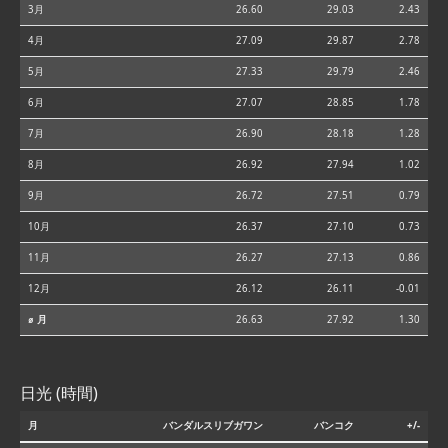
3月
26.60
29.03
2.43
4月
27.09
29.87
2.78
5月
27.33
29.79
2.46
6月
27.07
28.85
1.78
7月
26.90
28.18
1.28
8月
26.92
27.94
1.02
9月
26.72
27.51
0.79
10月
26.37
27.10
0.73
11月
26.27
27.13
0.86
12月
26.12
26.11
-0.01
⌀ 月
26.63
27.92
1.30
日光 (時間)
月
バンダルスリブガワン
バンコク
+/-