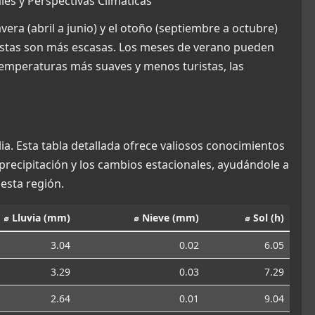
ales y Perspectivas Climáticas
vera (abril a junio) y el otoño (septiembre a octubre)
ristas son más escasas. Los meses de verano pueden
 temperaturas más suaves y menos turistas, las
lia. Esta tabla detallada ofrece valiosos conocimientos
 precipitación y los cambios estacionales, ayudándole a
esta región.
⌀ Lluvia (mm)
⌀ Nieve (mm)
⌀ Sol (h)
3.04
0.02
6.05
3.29
0.03
7.29
2.64
0.01
9.04