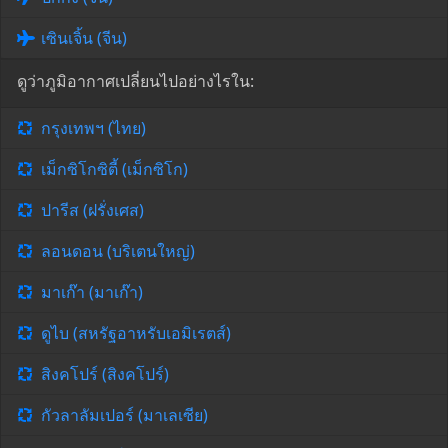
เซินเจิ้น (จีน)
ดูว่าภูมิอากาศเปลี่ยนไปอย่างไรใน:
กรุงเทพฯ (ไทย)
เม็กซิโกซิตี้ (เม็กซิโก)
ปารีส (ฝรั่งเศส)
ลอนดอน (บริเตนใหญ่)
มาเก๊า (มาเก๊า)
ดูไบ (สหรัฐอาหรับเอมิเรตส์)
สิงคโปร์ (สิงคโปร์)
กัวลาลัมเปอร์ (มาเลเซีย)