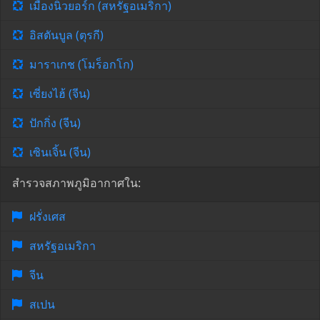
เมืองนิวยอร์ก (สหรัฐอเมริกา)
อิสตันบูล (ตุรกี)
มาราเกช (โมร็อกโก)
เซี่ยงไฮ้ (จีน)
ปักกิ่ง (จีน)
เซินเจิ้น (จีน)
สำรวจสภาพภูมิอากาศใน:
ฝรั่งเศส
สหรัฐอเมริกา
จีน
สเปน