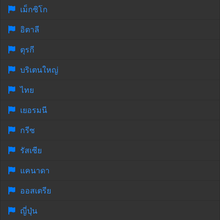
เม็กซิโก
อิตาลี
ตุรกี
บริเตนใหญ่
ไทย
เยอรมนี
กรีซ
รัสเซีย
แคนาดา
ออสเตรีย
ญี่ปุ่น