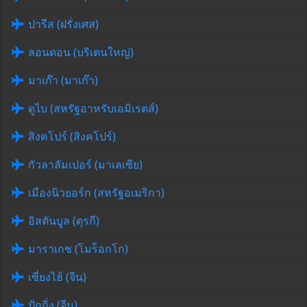
ปารีส (ฝรั่งเศส)
ลอนดอน (บริเตนใหญ่)
มาเก๊า (มาเก๊า)
ดูไบ (สหรัฐอาหรับเอมิเรตส์)
สิงคโปร์ (สิงคโปร์)
กัวลาลัมเปอร์ (มาเลเซีย)
เมืองนิวยอร์ก (สหรัฐอเมริกา)
อิสตันบูล (ตุรกี)
มาราเกช (โมร็อกโก)
เซี่ยงไฮ้ (จีน)
ปักกิ่ง (จีน)